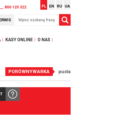
PL
EN
RU
UA
__ 800 120 322
ERWIS
A
KASY ONLINE
O NAS
PORÓWNYWARKA
pusta
KT