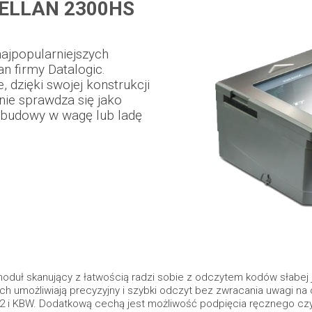
ELLAN 2300HS
ajpopularniejszych
n firmy Datalogic.
, dzięki swojej konstrukcji
nie sprawdza się jako
abudowy w wagę lub ladę
duł skanujący z łatwością radzi sobie z odczytem kodów słabej j
ych umożliwiają precyzyjny i szybki odczyt bez zwracania uwagi na
32 i KBW. Dodatkową cechą jest możliwość podpięcia ręcznego c