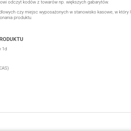
kowi odczyt kodów z towarów np. większych gabarytów.
lowych czy miejsc wyposażonych w stanowisko kasowe, w który l
onania produktu.
PRODUKTU
w 1d
 EAS)