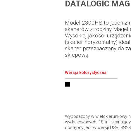
DATALOGIC MAG
Model 2300HS to jeden z n
skanerów z rodziny Magella
Wysokiej jakości urządzenie
(skaner horyzontalny) ideal
skaner przeznaczony do z
sklepową.
Wersja kolorystyczna
Wyposażony w wielokierunkowy mo
wydrukowanych. 18 linii skanując
dostępny jest w wersji USB, RS2