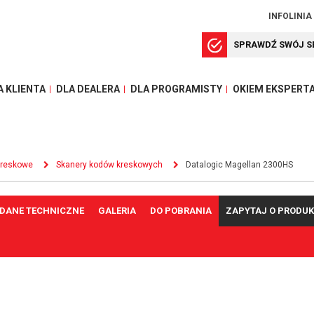
INFOLINIA
SPRAWDŹ SWÓJ S
A KLIENTA
DLA DEALERA
DLA PROGRAMISTY
OKIEM EKSPERT
kreskowe
Skanery kodów kreskowych
Datalogic Magellan 2300HS
DANE TECHNICZNE
GALERIA
DO POBRANIA
ZAPYTAJ O PRODU