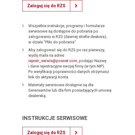
Zaloguj się do RZS
Wszystkie instrukcje, programy i formularze
serwisowe są dostępne do pobrania po
zalogowaniu w RZS (dawnej strefie deakera),
w dziale "Pliki do pobrania".
Aby zalogować się do RZS po raz pierwszy,
wyślij maila na adres
rejestr_serwis@posnet.com
, podając Nazwę
i dane rejestracyjne swojej firmy (w tym NIP).
Po weryfikacji poprawności danych otrzymasz
link do aktywacji konta.
Materiały serwisowe dostępne są dla
Serwisantów lub dla firm posiadających umowę
dealerską.
INSTRUKCJE SERWISOWE
Zaloguj się do RZS