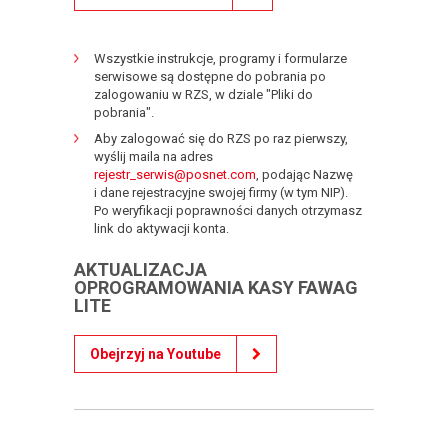
Wszystkie instrukcje, programy i formularze
serwisowe są dostępne do pobrania po
zalogowaniu w RZS, w dziale "Pliki do
pobrania".
Aby zalogować się do RZS po raz pierwszy,
wyślij maila na adres
rejestr_serwis@posnet.com
, podając Nazwę
i dane rejestracyjne swojej firmy (w tym NIP).
Po weryfikacji poprawności danych otrzymasz
link do aktywacji konta.
AKTUALIZACJA
OPROGRAMOWANIA KASY FAWAG
LITE
Obejrzyj na Youtube