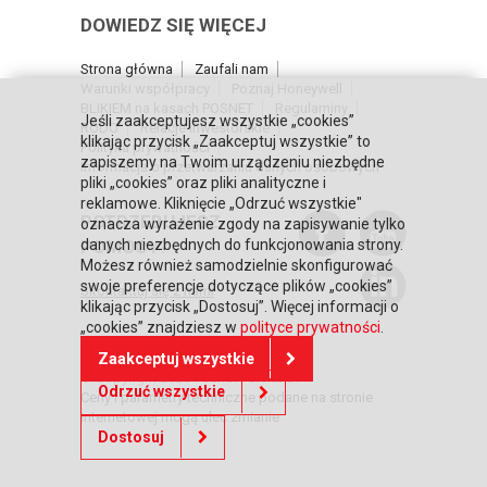
DOWIEDZ SIĘ WIĘCEJ
Strona główna
Zaufali nam
Warunki współpracy
Poznaj Honeywell
BLIKIEM na kasach POSNET
Regulaminy
Jeśli zaakceptujesz wszystkie „cookies”
RODO
Relacje inwestorskie
klikając przycisk „Zaakceptuj wszystkie” to
Polityka prywatności
zapiszemy na Twoim urządzeniu niezbędne
Informacja o przetwarzaniu danych osobowych
pliki „cookies” oraz pliki analityczne i
reklamowe. Kliknięcie „Odrzuć wszystkie"
POTRZEBUJESZ
oznacza wyrażenie zgody na zapisywanie tylko
danych niezbędnych do funkcjonowania strony.
POMOCY?
Możesz również samodzielnie skonfigurować
swoje preferencje dotyczące plików „cookies”
Skontaktuj się z nami
klikając przycisk „Dostosuj”. Więcej informacji o
„cookies” znajdziesz w
polityce prywatności
.
Zaakceptuj wszystkie
© Copyright 2026 Posnet Polska S.A.
Odrzuć wszystkie
Ceny i parametry techniczne podane na stronie
internetowej mogą ulec zmianie
Dostosuj