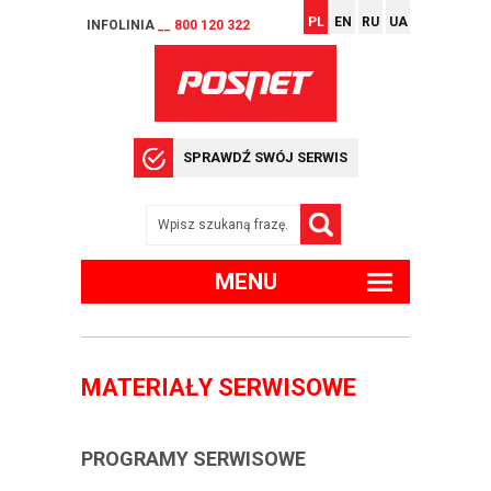
PL
EN
RU
UA
INFOLINIA
__ 800 120 322
SPRAWDŹ SWÓJ SERWIS
MENU
MATERIAŁY SERWISOWE
PROGRAMY SERWISOWE