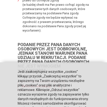
prawo do cofnięcia zgody
(w każdej chwili ma Pan prawo cofnąć zgodę na
przetwarzanie tych danych osobowych, które
przetwarzamy na podstawie Pana zgody.
Cofnięcie zgody nie będzie wpływać na
zgodność z prawem przetwarzania, którego
dokonano na podstawie Pana zgody przed jej
wycofaniem).
PODANIE PRZEZ PANA DANYCH
OSOBOWYCH JEST DOBROWOLNE,
JEDNAK STANOWI WARUNEK PANA
UDZIAŁU W REKRUTACJI. PODANIE
PRZEZ PANA DANYCH OSOBOWYCH
NIE JEST WYMOGIEM
USTAWOWYM.
Jeśli zaakceptujesz wszystkie „cookies”
klikając przycisk „Zaakceptuj wszystkie” to
zapiszemy na Twoim urządzeniu niezbędne
pliki „cookies” oraz pliki analityczne i
Wróć do rekrutacji
reklamowe. Kliknięcie „Odrzuć wszystkie"
oznacza wyrażenie zgody na zapisywanie tylko
danych niezbędnych do funkcjonowania strony.
Możesz również samodzielnie skonfigurować