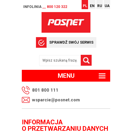
PL
EN
RU
UA
INFOLINIA
__ 800 120 322
SPRAWDŹ SWÓJ SERWIS
MENU
801 800 111
wsparcie@posnet.com
INFORMACJA
O PRZETWARZANIU DANYCH