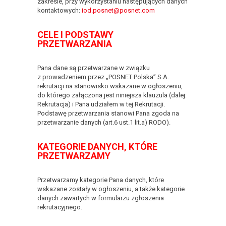
zakresie, przy wykorzystaniu następujących danych
kontaktowych:
iod.posnet@posnet.com
CELE I PODSTAWY
PRZETWARZANIA
Pana dane są przetwarzane w związku
z prowadzeniem przez „POSNET Polska” S.A.
rekrutacji na stanowisko wskazane w ogłoszeniu,
do którego załączona jest niniejsza klauzula (dalej:
Rekrutacja) i Pana udziałem w tej Rekrutacji.
Podstawę przetwarzania stanowi Pana zgoda na
przetwarzanie danych (art.6 ust.1 lit.a) RODO).
KATEGORIE DANYCH, KTÓRE
PRZETWARZAMY
Przetwarzamy kategorie Pana danych, które
wskazane zostały w ogłoszeniu, a także kategorie
danych zawartych w formularzu zgłoszenia
rekrutacyjnego.