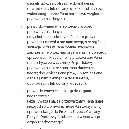
usunęli, gdyż są potrzebne do ustalenia,
dochodzenia lub obrony roszczeń lub na czas
wniesionego przez Pana sprzeciwu względem
przetwarzania danych).
prawo do wniesienia sprzeciwu wobec
przetwarzania danych
(aby skutecznie skorzystać z tego prawa
powinien Pan wskazać nam swoją szczególną
sytuację, która w Pana ocenie uzasadnia
zaprzestanie przez nas przetwarzania objętego
sprzeciwem. Przestaniemy przetwarzać Pana
dane, chyba że wykażemy, że podstawy
przetwarzania przez nas Pana danych są
nadrzędne wobec Pana praw, lub też, że Pana
dane są nam niezbędne do ustalenia,
dochodzenia lub obrony roszczeń).
prawo do wniesienia skargi do organu
nadzorczego
(jeżeli uważa Pan, że przetwarzamy Pana dane
niezgodnie z prawem, może Pan złożyć w tej
sprawie skargę do Prezesa Urzędu Ochrony
Danych Osobowych lub innego właściwego
organu nadzorczego)