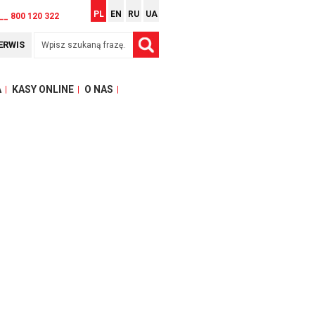
PL
EN
RU
UA
__ 800 120 322
ERWIS
A
KASY ONLINE
O NAS