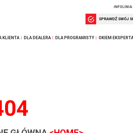
INFOLINIA
SPRAWDŹ SWÓJ S
A KLIENTA
DLA DEALERA
DLA PROGRAMISTY
OKIEM EKSPERT
404
NĘ GŁÓWNĄ
<HOME>