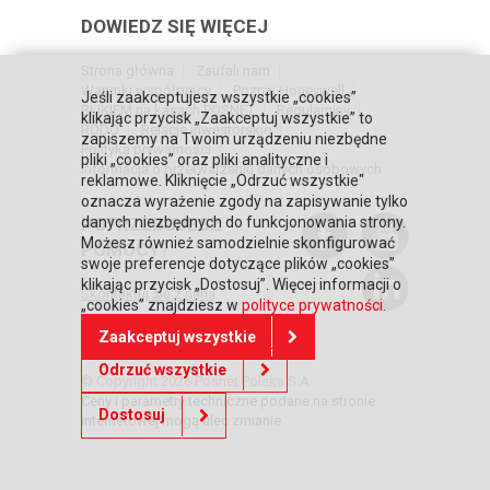
DOWIEDZ SIĘ WIĘCEJ
Strona główna
Zaufali nam
Warunki współpracy
Poznaj Honeywell
Jeśli zaakceptujesz wszystkie „cookies”
BLIKIEM na kasach POSNET
Regulaminy
klikając przycisk „Zaakceptuj wszystkie” to
RODO
Relacje inwestorskie
zapiszemy na Twoim urządzeniu niezbędne
Polityka prywatności
pliki „cookies” oraz pliki analityczne i
Informacja o przetwarzaniu danych osobowych
reklamowe. Kliknięcie „Odrzuć wszystkie"
oznacza wyrażenie zgody na zapisywanie tylko
danych niezbędnych do funkcjonowania strony.
POTRZEBUJESZ
Możesz również samodzielnie skonfigurować
POMOCY?
swoje preferencje dotyczące plików „cookies”
klikając przycisk „Dostosuj”. Więcej informacji o
Skontaktuj się z nami
„cookies” znajdziesz w
polityce prywatności
.
Zaakceptuj wszystkie
Odrzuć wszystkie
© Copyright 2026 Posnet Polska S.A.
Ceny i parametry techniczne podane na stronie
Dostosuj
internetowej mogą ulec zmianie