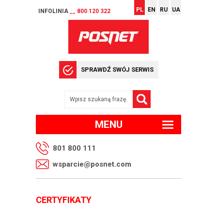
PL
EN
RU
UA
INFOLINIA
__ 800 120 322
SPRAWDŹ SWÓJ SERWIS
MENU
801 800 111
wsparcie@posnet.com
CERTYFIKATY