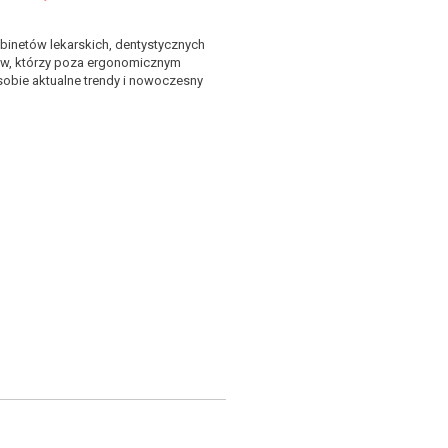
gabinetów lekarskich, dentystycznych
ntów, którzy poza ergonomicznym
 sobie aktualne trendy i nowoczesny