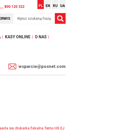
PL
EN
RU
UA
__ 800 120 322
ERWIS
A
KASY ONLINE
O NAS
1
wsparcie@posnet.com
awiła się drukarka fiskalna
Temo HS EJ