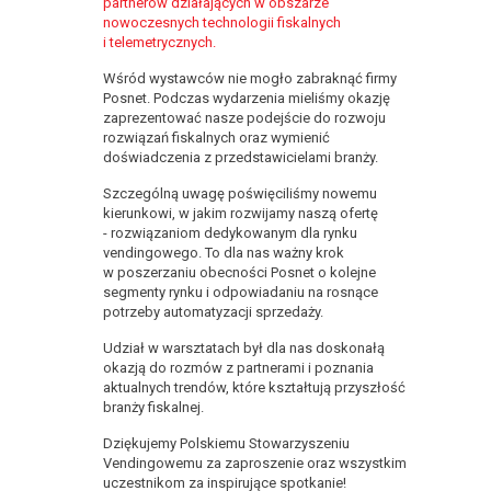
partnerów działających w obszarze
nowoczesnych technologii fiskalnych
i telemetrycznych.
Wśród wystawców nie mogło zabraknąć firmy
Posnet. Podczas wydarzenia mieliśmy okazję
zaprezentować nasze podejście do rozwoju
rozwiązań fiskalnych oraz wymienić
doświadczenia z przedstawicielami branży.
Szczególną uwagę poświęciliśmy nowemu
kierunkowi, w jakim rozwijamy naszą ofertę
- rozwiązaniom dedykowanym dla rynku
vendingowego. To dla nas ważny krok
w poszerzaniu obecności Posnet o kolejne
segmenty rynku i odpowiadaniu na rosnące
potrzeby automatyzacji sprzedaży.
Udział w warsztatach był dla nas doskonałą
okazją do rozmów z partnerami i poznania
aktualnych trendów, które kształtują przyszłość
branży fiskalnej.
Dziękujemy Polskiemu Stowarzyszeniu
Vendingowemu za zaproszenie oraz wszystkim
uczestnikom za inspirujące spotkanie!