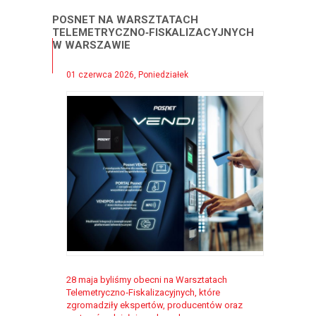
POSNET NA WARSZTATACH
TELEMETRYCZNO‑FISKALIZACYJNYCH
W WARSZAWIE
01 czerwca 2026, Poniedziałek
28 maja byliśmy obecni na Warsztatach
Telemetryczno‑Fiskalizacyjnych, które
zgromadziły ekspertów, producentów oraz