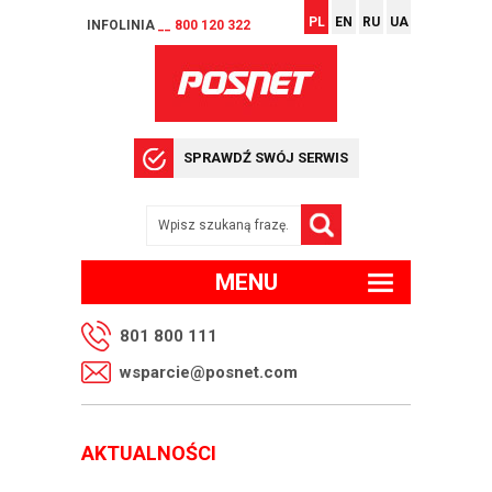
PL
EN
RU
UA
INFOLINIA
__ 800 120 322
SPRAWDŹ SWÓJ SERWIS
MENU
801 800 111
wsparcie@posnet.com
AKTUALNOŚCI