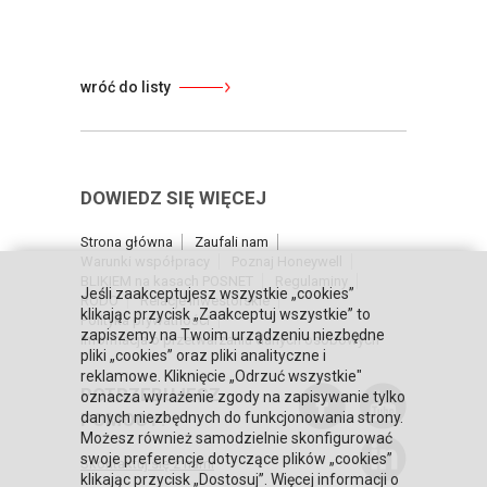
wróć do listy
DOWIEDZ SIĘ WIĘCEJ
Strona główna
Zaufali nam
Warunki współpracy
Poznaj Honeywell
BLIKIEM na kasach POSNET
Regulaminy
Jeśli zaakceptujesz wszystkie „cookies”
RODO
Relacje inwestorskie
klikając przycisk „Zaakceptuj wszystkie” to
Polityka prywatności
zapiszemy na Twoim urządzeniu niezbędne
Informacja o przetwarzaniu danych osobowych
pliki „cookies” oraz pliki analityczne i
reklamowe. Kliknięcie „Odrzuć wszystkie"
POTRZEBUJESZ
oznacza wyrażenie zgody na zapisywanie tylko
POMOCY?
danych niezbędnych do funkcjonowania strony.
Możesz również samodzielnie skonfigurować
swoje preferencje dotyczące plików „cookies”
Skontaktuj się z nami
klikając przycisk „Dostosuj”. Więcej informacji o