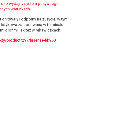
bardzo wydajny system pasywnego
udnych warunkach.
t on trwały i odporny na zużycie, w tym
a dotykowa zastosowana w terminalu
i dłońmi, jak też w rękawiczkach.
kty/product/297/hisense-hk950