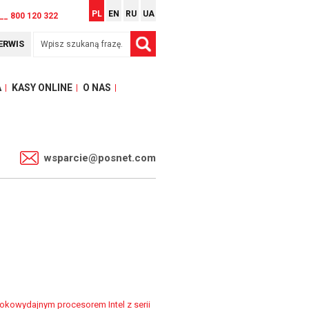
PL
EN
RU
UA
__ 800 120 322
ERWIS
A
KASY ONLINE
O NAS
1
wsparcie@posnet.com
okowydajnym procesorem Intel z serii