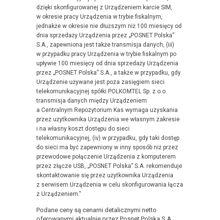
dzięki skonfigurowanej z Urządzeniem karcie SIM,
w okresie pracy Urządzenia w trybie fiskalnym,
jednakże w okresie nie dłuższym niż 100 miesięcy od
dnia sprzedaży Urządzenia przez „POSNET Polska”
S.A., zapewniona jest także transmisja danych, (iii)
w przypadku pracy Urządzenia w trybie fiskalnym po
upływie 100 miesięcy od dnia sprzedaży Urządzenia
przez „POSNET Polska” S.A., a także w przypadku, gdy
Urządzenie używane jest poza zasięgiem sieci
telekomunikacyjnej spółki POLKOMTEL Sp. z o.o.
transmisja danych między Urządzeniem
a Centralnym Repozytorium Kas wymaga uzyskania
przez użytkownika Urządzenia we własnym zakresie
i na własny koszt dostępu do sieci
telekomunikacyjnej, (iv) w przypadku, gdy taki dostęp
do sieci ma być zapewniony w inny sposób niż przez
przewodowe połączenie Urządzenia z komputerem
przez złącze USB, „POSNET Polska” S.A. rekomenduje
skontaktowanie się przez użytkownika Urządzenia
z serwisem Urządzenia w celu skonfigurowania łącza
z Urządzeniem."
Podane ceny są cenami detalicznymi netto
oferowanymi aktualnie przez Posnet Polska S.A.