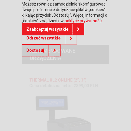
internetowych, piekarni, cukierni, salonów
Możesz również samodzielnie skonfigurować
fryzjerskich i kosmetycznych, wysp
swoje preferencje dotyczące plików „cookies”
marketowych i małych punktów
klikając przycisk „Dostosuj”. Więcej informacji o
gastronomicznych (fast-foody, food-trucki).
„cookies” znajdziesz w
polityce prywatności
.
Zaakceptuj wszystkie
Odrzuć wszystkie
REKOMENDOWANE
Dostosuj
URZĄDZENIA
THERMAL XL2 ONLINE (2”, 3”)
Cena detaliczna netto: 2899,00 PLN