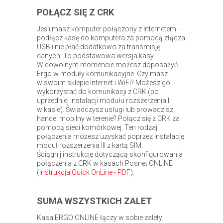
POŁĄCZ SIĘ Z CRK
Jeśli masz komputer połączony z Internetem -
podłącz kasę do komputera za pomocą złącza
USB i nie płać dodatkowo za transmisję
danych. To podstawowa wersja kasy.
W dowolnym momencie możesz doposażyć
Ergo w moduły komunikacyjne. Czy masz
w swoim sklepie Internet i WiFi? Możesz go
wykorzystać do komunikacji z CRK (po
uprzedniej instalacji modułu rozszerzenia II
w kasie). Świadczysz usługi lub prowadzisz
handel mobilny w terenie? Połącz się z CRK za
pomocą sieci komórkowej. Ten rodzaj
połączenia możesz uzyskać poprzez instalację
moduł rozszerzenia III z kartą SIM.
Ściągnij instrukcję dotyczącą skonfigurowania
połączenia z CRK w kasach Posnet ONLINE
(
instrukcja Quick OnLine - PDF
).
SUMA WSZYSTKICH ZALET
Kasa ERGO ONLINE łączy w sobie zalety