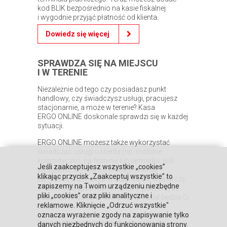
kod BLIK bezpośrednio na kasie fiskalnej
i wygodnie przyjąć płatność od klienta.
Dowiedz się więcej
SPRAWDZA SIĘ NA MIEJSCU
I W TERENIE
Niezależnie od tego czy posiadasz punkt
handlowy, czy świadczysz usługi, pracujesz
stacjonarnie, a może w terenie? Kasa
ERGO ONLINE doskonale sprawdzi się w każdej
sytuacji.
ERGO ONLINE możesz także wykorzystać
świadcząc usługi u klienta (np. mobilne
kosmetyczki), na festynie lub jarmarku, jeśli
Jeśli zaakceptujesz wszystkie „cookies”
wystawisz tam swoje stoisko. A kiedy
klikając przycisk „Zaakceptuj wszystkie” to
zamienisz mały sklep w duży salon, wystarczy,
zapiszemy na Twoim urządzeniu niezbędne
że dodasz odpowiednie moduły, poszerzysz
pliki „cookies” oraz pliki analityczne i
bazę PLU i Posnet ERGO ONLINE nadal będzie Ci
reklamowe. Kliknięcie „Odrzuć wszystkie"
służyć.
oznacza wyrażenie zgody na zapisywanie tylko
Szczególnie polecamy kasę do: sklepów
danych niezbędnych do funkcjonowania strony.