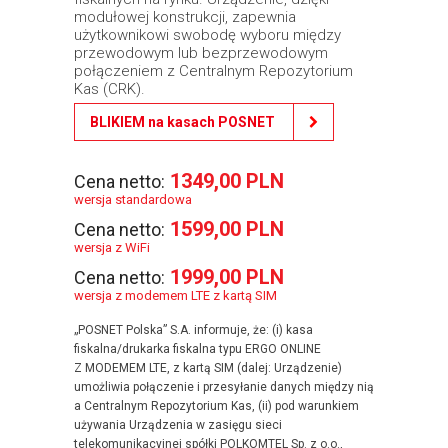
modułowej konstrukcji, zapewnia
użytkownikowi swobodę wyboru między
przewodowym lub bezprzewodowym
połączeniem z Centralnym Repozytorium
Kas (CRK).
BLIKIEM na kasach POSNET
1349,00 PLN
Cena netto:
wersja standardowa
1599,00 PLN
Cena netto:
wersja z WiFi
1999,00 PLN
Cena netto:
wersja z modemem LTE z kartą SIM
„POSNET Polska” S.A. informuje, że: (i) kasa
fiskalna/drukarka fiskalna typu ERGO ONLINE
Z MODEMEM LTE, z kartą SIM (dalej: Urządzenie)
umożliwia połączenie i przesyłanie danych między nią
a Centralnym Repozytorium Kas, (ii) pod warunkiem
używania Urządzenia w zasięgu sieci
telekomunikacyjnej spółki POLKOMTEL Sp. z o.o.,