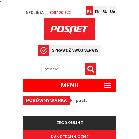
"
PL
EN
RU
UA
INFOLINIA
__ 800 120 322
SPRAWDŹ SWÓJ SERWIS
MENU
PORÓWNYWARKA
pusta
ERGO ONLINE
DANE TECHNICZNE