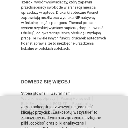
szeroki wybór wyświetlaczy, który zapewni
przedsiębiorcy swobodę w aranżacji miejsca
sprzedaży w aptece. Drukarki apteczne Posnet
zapewniają możliwość wydruku NIP nabywcy
w fiskalnej części paragonu. Thermal posiada
system szybkiej wymiany papieru „drop-in - wrzuć
i drukuj”, co gwarantuje łatwą obsługę i wydajną
pracę. Te i wiele innych funkcji drukarek aptecznych
Posnet sprawia, że to niezbędne urządzenia
fiskalne w polskich aptekach.
DOWIEDZ SIĘ WIĘCEJ
Strona główna
Zaufali nam
Warunki współpracy
Poznaj Honeywell
BLIKIEM na kasach POSNET
Regulaminy
Jeśli zaakceptujesz wszystkie „cookies”
RODO
Relacje inwestorskie
klikając przycisk „Zaakceptuj wszystkie” to
Polityka prywatności
zapiszemy na Twoim urządzeniu niezbędne
Informacja o przetwarzaniu danych osobowych
pliki „cookies” oraz pliki analityczne i