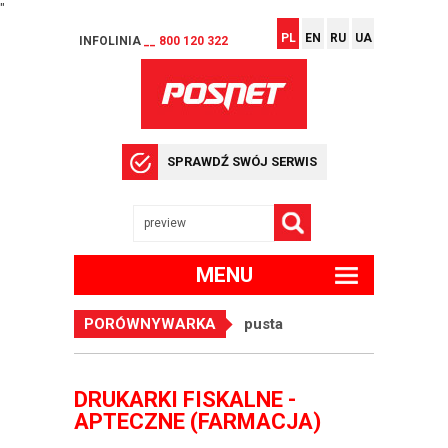
"
PL
EN
RU
UA
INFOLINIA
__ 800 120 322
SPRAWDŹ SWÓJ SERWIS
MENU
PORÓWNYWARKA
pusta
DRUKARKI FISKALNE -
APTECZNE (FARMACJA)