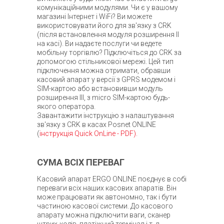
комунікаційними модулями. Чи є у вашому
магазині Інтернет і WiFi? Ви можете
використовувати його для зв'язку з CRK
(після встановлення модуля розширення II
на касі). Ви надаєте послуги чи ведете
мобільну торгівлю? Підключіться до CRK за
допомогою стільникової мережі. Цей тип
підключення можна отримати, обравши
касовий апарат у версії з GPRS модемом і
SIM-картою або встановивши модуль
розширення III, з micro SIM-картою будь-
якого оператора.
Завантажити інструкцію з налаштування
зв'язку з CRK в касах Posnet ONLINE
(
інструкція Quick OnLine - PDF).
СУМА ВСІХ ПЕРЕВАГ
Касовий апарат ERGO ONLINE поєднує в собі
переваги всіх наших касових апаратів. Він
може працювати як автономно, так і бути
частиною касової системи. До касового
апарату можна підключити ваги, сканер
штрих-кодів, платіжний термінал і т. д.