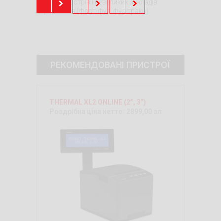
торговий острів і невеликих закладів
харчування (фаст-фуд, фуд-траки).
РЕКОМЕНДОВАНІ ПРИСТРОЇ
THERMAL XL2 ONLINE (2”, 3”)
Роздрібна ціна нетто: 2899,00 зл