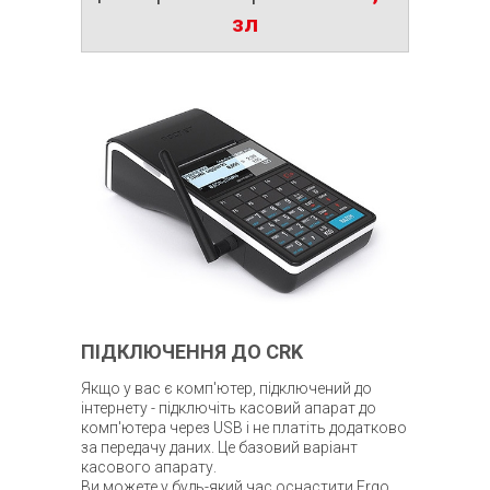
зл
ПІДКЛЮЧЕННЯ ДО CRK
Якщо у вас є комп'ютер, підключений до
інтернету - підключіть касовий апарат до
комп'ютера через USB і не платіть додатково
за передачу даних. Це базовий варіант
касового апарату.
Ви можете у будь-який час оснастити Ergo