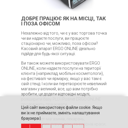
ДОБРЕ ПРАЦЮЄ ЯК НА МІСЦІ, ТАК
І ПОЗА ОФІСОМ
Незалежно від того, чи є у вас торгова точка
чи ви надаєте послуги, ви працюєте
стаціонарно чи, можливо, поза офісом?
Касовий апарат ERGO ONLINE ідеально
підійде для будь-якої ситуації.
Ви також можете використовувати ERGO
ONLINE, коли надаєте послуги на території
клієнта (наприклад, мобільні косметологи),
на фестивалі чи ярмарку, якщо у вас там є
свій стенд. І коли ви перетворюєте невеликий
магазин у великий, все, що вам потрібно
зробити, це додати відповідні модулі,
розширити базу PLU і Posnet ERGO ONLINE
продовжить працювати.
Цей сайт використовує файли cookie. Якщо
ви їх не приймаєте, змініть налаштування
Особливо рекомендуємо касовий апарат
браузера |
для: інтернет-магазинів, пекарень,
кондитерських, перукарень та салонів краси,