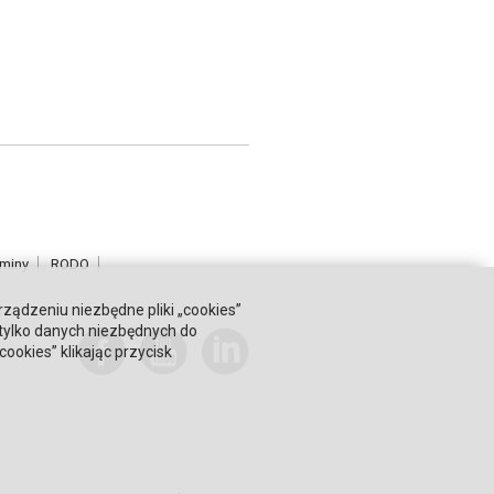
miny
RODO
rządzeniu niezbędne pliki „cookies”
 tylko danych niezbędnych do
okies” klikając przycisk