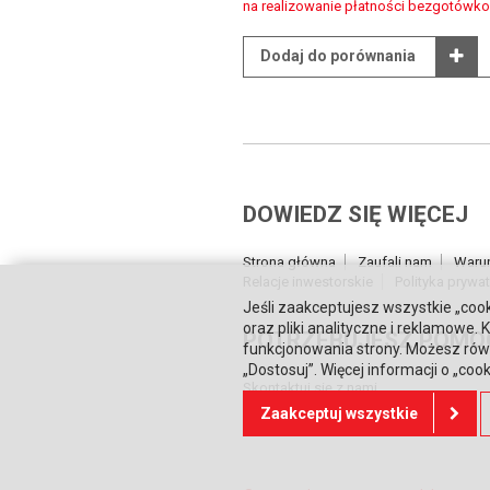
na realizowanie płatności bezgotówk
Dodaj do porównania
DOWIEDZ SIĘ WIĘCEJ
Strona główna
Zaufali nam
Waru
Relacje inwestorskie
Polityka prywa
Jeśli zaakceptujesz wszystkie „cook
oraz pliki analityczne i reklamowe
POTRZEBUJESZ POMO
funkcjonowania strony. Możesz równ
„Dostosuj”. Więcej informacji o „coo
Skontaktuj się z nami
Zaakceptuj wszystkie