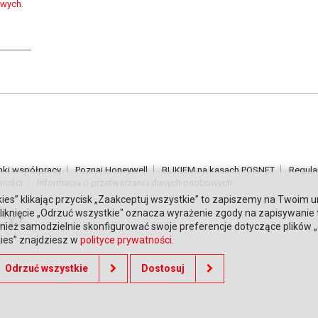
owych.
nki współpracy
Poznaj Honeywell
BLIKIEM na kasach POSNET
Regula
tności
Informacja o przetwarzaniu danych osobowych
ies” klikając przycisk „Zaakceptuj wszystkie” to zapiszemy na Twoim u
. Kliknięcie „Odrzuć wszystkie" oznacza wyrażenie zgody na zapisywanie
CY?
ież samodzielnie skonfigurować swoje preferencje dotyczące plików „co
kies” znajdziesz w
polityce prywatności
.
Odrzuć wszystkie
Dostosuj