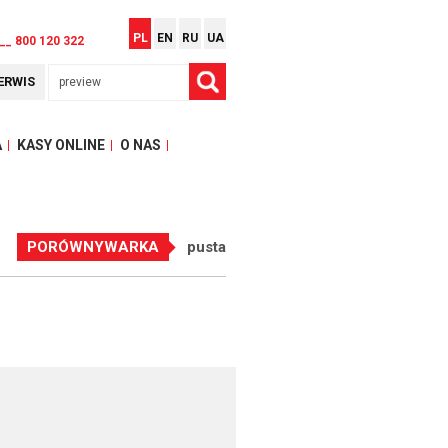
PL
EN
RU
UA
__ 800 120 322
ERWIS
A
KASY ONLINE
O NAS
PORÓWNYWARKA
pusta