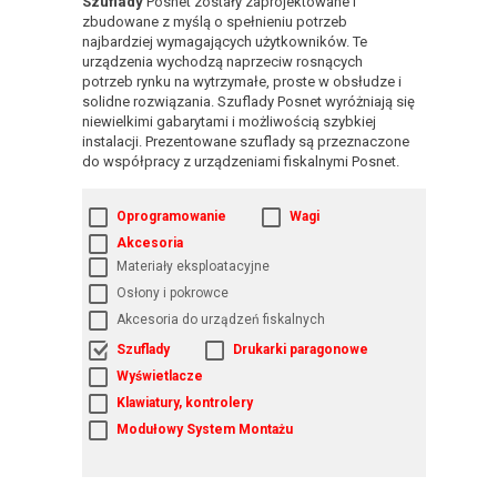
Szuflady
Posnet zostały zaprojektowane i
zbudowane z myślą o spełnieniu potrzeb
najbardziej wymagających użytkowników. Te
urządzenia wychodzą naprzeciw rosnących
potrzeb rynku na wytrzymałe, proste w obsłudze i
solidne rozwiązania. Szuflady Posnet wyróżniają się
niewielkimi gabarytami i możliwością szybkiej
instalacji. Prezentowane szuflady są przeznaczone
do współpracy z urządzeniami fiskalnymi Posnet.
Oprogramowanie
Wagi
Akcesoria
Materiały eksploatacyjne
Osłony i pokrowce
Akcesoria do urządzeń fiskalnych
Szuflady
Drukarki paragonowe
Wyświetlacze
Klawiatury, kontrolery
Modułowy System Montażu