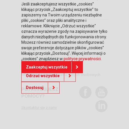
kontaktu z naszymi oddziałami.
Jeśli zaakceptujesz wszystkie „cookies”
klikając przycisk „Zaakceptuj wszystkie” to
zapiszemy na Twoim urządzeniu niezbędne
pliki „cookies” oraz pliki analityczne i
reklamowe. Kliknięcie „Odrzuć wszystkie"
oznacza wyrażenie zgody na zapisywanie tylko
DOWIEDZ SIĘ WIĘCEJ
danych niezbędnych do funkcjonowania strony.
Możesz również samodzielnie skonfigurować
swoje preferencje dotyczące plików „cookies”
Strona główna
Zaufali nam
klikając przycisk „Dostosuj”. Więcej informacji o
Warunki współpracy
Poznaj Honeywell
„cookies” znajdziesz w
polityce prywatności
.
BLIKIEM na kasach POSNET
Regulaminy
RODO
Relacje inwestorskie
Zaakceptuj wszystkie
Polityka prywatności
Informacja o przetwarzaniu danych osobowych
Odrzuć wszystkie
Dostosuj
POTRZEBUJESZ
POMOCY?
Skontaktuj się z nami