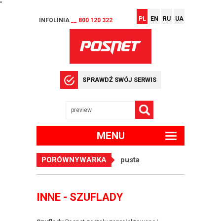
"
PL
EN
RU
UA
INFOLINIA
__ 800 120 322
SPRAWDŹ SWÓJ SERWIS
MENU
PORÓWNYWARKA
pusta
INNE - SZUFLADY