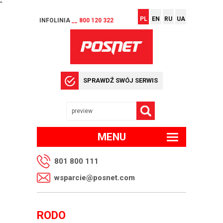
"
PL
EN
RU
UA
INFOLINIA
__ 800 120 322
SPRAWDŹ SWÓJ SERWIS
MENU
801 800 111
wsparcie@posnet.com
RODO