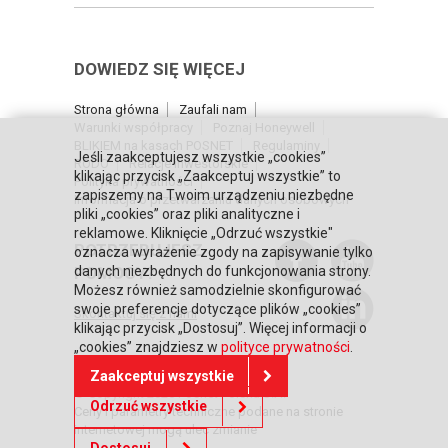
DOWIEDZ SIĘ WIĘCEJ
Strona główna
Zaufali nam
Warunki współpracy
Poznaj Honeywell
BLIKIEM na kasach POSNET
Regulaminy
Jeśli zaakceptujesz wszystkie „cookies”
RODO
Relacje inwestorskie
klikając przycisk „Zaakceptuj wszystkie” to
Polityka prywatności
zapiszemy na Twoim urządzeniu niezbędne
Informacja o przetwarzaniu danych osobowych
pliki „cookies” oraz pliki analityczne i
reklamowe. Kliknięcie „Odrzuć wszystkie"
POTRZEBUJESZ
oznacza wyrażenie zgody na zapisywanie tylko
POMOCY?
danych niezbędnych do funkcjonowania strony.
Możesz również samodzielnie skonfigurować
swoje preferencje dotyczące plików „cookies”
Skontaktuj się z nami
klikając przycisk „Dostosuj”. Więcej informacji o
„cookies” znajdziesz w
polityce prywatności
.
Zaakceptuj wszystkie
© Copyright 2026 Posnet Polska S.A.
Odrzuć wszystkie
Ceny i parametry techniczne podane na stronie
internetowej mogą ulec zmianie
Dostosuj