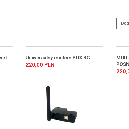
Dod
snet
Uniwersalny modem BOX 3G
MODU
220,00 PLN
POSN
220,