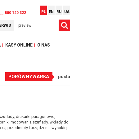
PL
EN
RU
UA
__ 800 120 322
ERWIS
A
KASY ONLINE
O NAS
PORÓWNYWARKA
pusta
szuflady, drukarki paragonowe,
orniki mocowania szuflady, wkłady do
o są przedmioty i urządzenia wysokiej