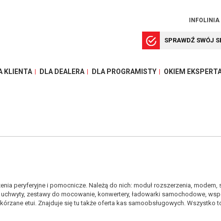
INFOLINIA
SPRAWDŹ SWÓJ S
A KLIENTA
DLA DEALERA
DLA PROGRAMISTY
OKIEM EKSPERT
zenia peryferyjne i pomocnicze. Należą do nich: moduł rozszerzenia, modem, 
, uchwyty, zestawy do mocowanie, konwertery, ładowarki samochodowe, wsp
skórzane etui. Znajduje się tu także oferta kas samoobsługowych. Wszystko t