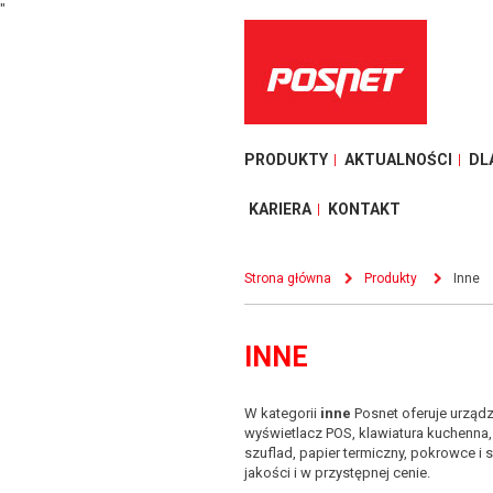
"
PRODUKTY
AKTUALNOŚCI
DL
KARIERA
KONTAKT
Strona główna
Produkty
Inne
INNE
W kategorii
inne
Posnet oferuje urząd
wyświetlacz POS, klawiatura kuchenna
szuflad, papier termiczny, pokrowce i 
jakości i w przystępnej cenie.