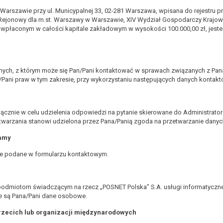
 Warszawie przy ul. Municypalnej 33, 02-281 Warszawa, wpisana do rejestru 
jonowy dla m.st. Warszawy w Warszawie, XIV Wydział Gospodarczy Krajo
o wpłaconym w całości kapitale zakładowym w wysokości 100.000,00 zł, jest
nych, z którym może się Pan/Pani kontaktować w sprawach związanych z Pa
a/Pani praw w tym zakresie, przy wykorzystaniu następujących danych kontak
ącznie w celu udzielenia odpowiedzi na pytanie skierowane do Administrato
rzania stanowi udzielona przez Pana/Panią zgoda na przetwarzanie danych (ar
zamy
e podane w formularzu kontaktowym.
odmiotom świadczącym na rzecz „POSNET Polska” S.A. usługi informatyczne
e są Pana/Pani dane osobowe.
rzecich lub organizacji międzynarodowych