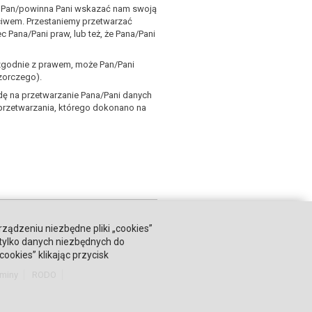
n Pan/powinna Pani wskazać nam swoją
eciwem. Przestaniemy przetwarzać
Pana/Pani praw, lub też, że Pana/Pani
ezgodnie z prawem, może Pan/Pani
zorczego).
ę na przetwarzanie Pana/Pani danych
przetwarzania, którego dokonano na
rządzeniu niezbędne pliki „cookies”
 tylko danych niezbędnych do
okies” klikając przycisk
miny
RODO