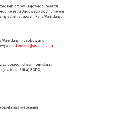
przedsiębiorców Krajowego Rejestru
wego Rejestru Sądowego pod numerem
eśmy administratorem Pana/Pani danych
na/Pani danymi osobowymi,
towych:
iod.posnet@posnet.com
.
ra za pośrednictwem formularza
t. 6 ust. 1 lit.a) RODO).
 opieki nad systemami