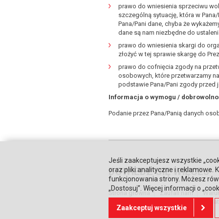
prawo do wniesienia sprzeciwu wo
szczególną sytuację, która w Pana
Pana/Pani dane, chyba że wykażemy
dane są nam niezbędne do ustaleni
prawo do wniesienia skargi do org
złożyć w tej sprawie skargę do P
prawo do cofnięcia zgody na przet
osobowych, które przetwarzamy na
podstawie Pana/Pani zgody przed j
Informacja o wymogu / dobrowolno
Podanie przez Pana/Panią danych oso
Jeśli zaakceptujesz wszystkie „cook
oraz pliki analityczne i reklamowe
DOWIEDZ SIĘ WIĘCEJ
funkcjonowania strony. Możesz równ
„Dostosuj”. Więcej informacji o „coo
Strona główna
Zaufali nam
Waru
Relacje inwestorskie
Polityka prywa
Zaakceptuj wszystkie