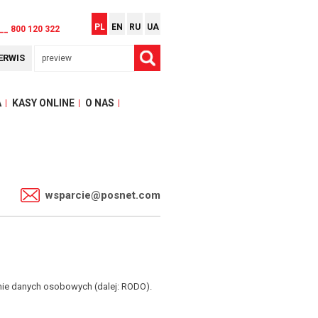
PL
EN
RU
UA
__ 800 120 322
ERWIS
A
KASY ONLINE
O NAS
1
wsparcie@posnet.com
nie danych osobowych (dalej: RODO).