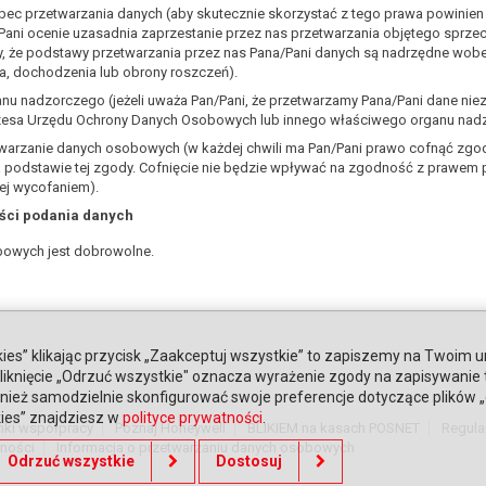
bec przetwarzania danych (aby skutecznie skorzystać z tego prawa powinie
/Pani ocenie uzasadnia zaprzestanie przez nas przetwarzania objętego sprz
, że podstawy przetwarzania przez nas Pana/Pani danych są nadrzędne wobec 
a, dochodzenia lub obrony roszczeń).
anu nadzorczego (jeżeli uważa Pan/Pani, że przetwarzamy Pana/Pani dane ni
rezesa Urzędu Ochrony Danych Osobowych lub innego właściwego organu nad
warzanie danych osobowych (w każdej chwili ma Pan/Pani prawo cofnąć zgod
 podstawie tej zgody. Cofnięcie nie będzie wpływać na zgodność z prawem 
ej wycofaniem).
ści podania danych
bowych jest dobrowolne.
ies” klikając przycisk „Zaakceptuj wszystkie” to zapiszemy na Twoim u
. Kliknięcie „Odrzuć wszystkie" oznacza wyrażenie zgody na zapisywanie
ież samodzielnie skonfigurować swoje preferencje dotyczące plików „co
kies” znajdziesz w
polityce prywatności
.
nki współpracy
Poznaj Honeywell
BLIKIEM na kasach POSNET
Regula
tności
Informacja o przetwarzaniu danych osobowych
Odrzuć wszystkie
Dostosuj