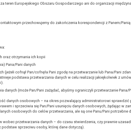
oza teren Europejskiego Obszaru Gospodarczego ani do organizacji między
kontaktowym przechowujemy do zakończenia korespondencji z Panem/Panią w
wa:
 oraz otrzymania ich kopii
ia) Pana/Pani danych
ch (jeżeli cofnął Pan/cofnęła Pani zgodę na przetwarzanie lub Pana/Pani zd
e istnieje podstawa przetwarzania danych w celu realizacji jakiejkolwiek z u
i).
nia danych (może Pan/Pani zażądać, abyśmy ograniczyli przetwarzanie Pana
wość danych osobowych – na okres pozwalający administratorowi sprawdzić 
 prawem i sprzeciwia się Pan/Pani usunięciu danych osobowych, żądając w za
ż danych osobowych do celów przetwarzania, ale są one Panu/Pani potrzebne 
iw wobec przetwarzania danych – do czasu stwierdzenia, czy prawnie uzasad
 podstaw sprzeciwu osoby, której dane dotyczą).