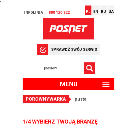
"
PL
EN
RU
UA
INFOLINIA
__ 800 120 322
SPRAWDŹ SWÓJ SERWIS
MENU
PORÓWNYWARKA
pusta
1/4 WYBIERZ TWOJĄ BRANŻĘ