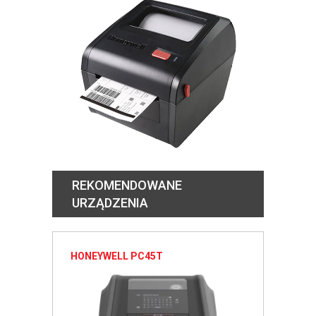
REKOMENDOWANE
URZĄDZENIA
HONEYWELL PC45T