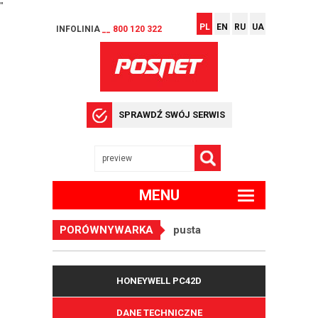
"
PL
EN
RU
UA
INFOLINIA
__ 800 120 322
SPRAWDŹ SWÓJ SERWIS
MENU
PORÓWNYWARKA
pusta
HONEYWELL PC42D
DANE TECHNICZNE