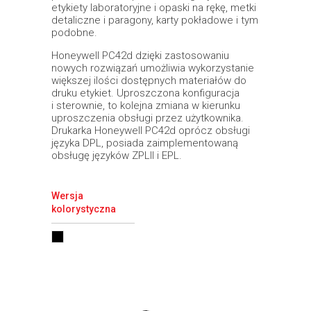
etykiety laboratoryjne i opaski na rękę, metki
detaliczne i paragony, karty pokładowe i tym
podobne.
Honeywell PC42d dzięki zastosowaniu
nowych rozwiązań umożliwia wykorzystanie
większej ilości dostępnych materiałów do
druku etykiet. Uproszczona konfiguracja
i sterownie, to kolejna zmiana w kierunku
uproszczenia obsługi przez użytkownika.
Drukarka Honeywell PC42d oprócz obsługi
języka DPL, posiada zaimplementowaną
obsługę języków ZPLII i EPL.
Wersja
kolorystyczna