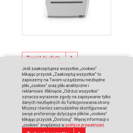
Powrót do oferty
Jeśli zaakceptujesz wszystkie „cookies”
klikając przycisk „Zaakceptuj wszystkie” to
zapiszemy na Twoim urządzeniu niezbędne
pliki „cookies” oraz pliki analityczne i
DOWIEDZ SIĘ WIĘCEJ
reklamowe. Kliknięcie „Odrzuć wszystkie"
oznacza wyrażenie zgody na zapisywanie tylko
Strona główna
Zaufali nam
danych niezbędnych do funkcjonowania strony.
Warunki współpracy
Poznaj Honeywell
Możesz również samodzielnie skonfigurować
BLIKIEM na kasach POSNET
Regulaminy
swoje preferencje dotyczące plików „cookies”
RODO
Relacje inwestorskie
klikając przycisk „Dostosuj”. Więcej informacji o
Polityka prywatności
„cookies” znajdziesz w
polityce prywatności
.
Informacja o przetwarzaniu danych osobowych