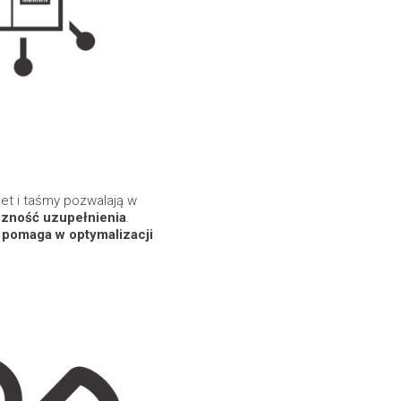
iet i taśmy pozwalają w
czność uzupełnienia
.
i
pomaga w optymalizacji