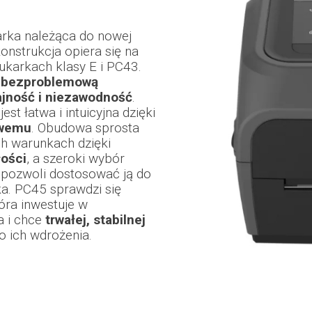
arka należąca do nowej
onstrukcja opiera się na
ukarkach klasy E i PC43.
-
bezproblemową
ajność i niezawodność
.
t łatwa i intuicyjna dzięki
owemu
. Obudowa sprosta
 warunkach dzięki
łości
, a szeroki wybór
pozwoli dostosować ją do
a. PC45 sprawdzi się
tóra inwestuje w
a i chce
trwałej, stabilnej
o ich wdrożenia.