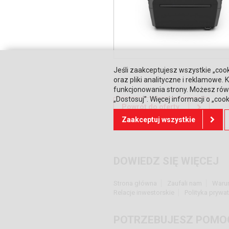
Jeśli zaakceptujesz wszystkie „cook
oraz pliki analityczne i reklamowe
funkcjonowania strony. Możesz równ
„Dostosuj”. Więcej informacji o „coo
Powrót do oferty
Zaakceptuj wszystkie
DOWIEDZ SIĘ WIĘCEJ
Strona główna
Zaufali nam
Waru
Relacje inwestorskie
Polityka prywa
POTRZEBUJESZ POMO