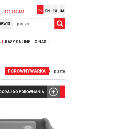
PL
EN
RU
UA
__ 800 120 322
ERWIS
A
KASY ONLINE
O NAS
PORÓWNYWARKA
pusta
DODAJ DO PORÓWNANIA