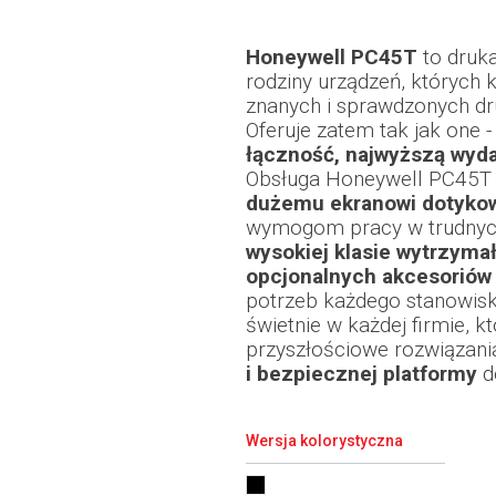
Honeywell PC45T
to druk
rodziny urządzeń, których k
znanych i sprawdzonych dr
Oferuje zatem tak jak one 
łączność, najwyższą wyd
Obsługa Honeywell PC45T jes
dużemu ekranowi dotyk
wymogom pracy w trudnych
wysokiej klasie wytrzyma
opcjonalnych akcesoriów
potrzeb każdego stanowisk
świetnie w każdej firmie, k
przyszłościowe rozwiązani
i bezpiecznej platformy
d
Wersja kolorystyczna