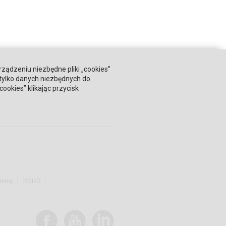
rządzeniu niezbędne pliki „cookies”
 tylko danych niezbędnych do
okies” klikając przycisk
miny
RODO