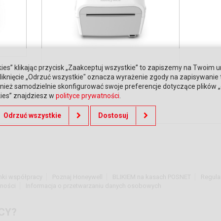
ies” klikając przycisk „Zaakceptuj wszystkie” to zapiszemy na Twoim u
. Kliknięcie „Odrzuć wszystkie" oznacza wyrażenie zgody na zapisywanie
ież samodzielnie skonfigurować swoje preferencje dotyczące plików „co
kies” znajdziesz w
polityce prywatności
.
Odrzuć wszystkie
Dostosuj
nki współpracy
Poznaj Honeywell
BLIKIEM na kasach POSNET
Regula
tności
Informacja o przetwarzaniu danych osobowych
CY?