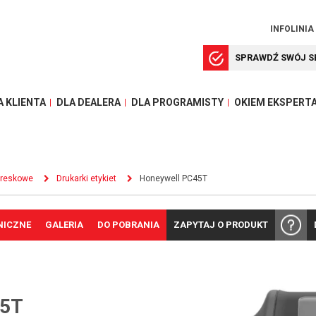
INFOLINIA
SPRAWDŹ SWÓJ S
A KLIENTA
DLA DEALERA
DLA PROGRAMISTY
OKIEM EKSPERT
kreskowe
Drukarki etykiet
Honeywell PC45T
NICZNE
GALERIA
DO POBRANIA
ZAPYTAJ O PRODUKT
5T