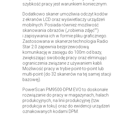
szybkość pracy jest warunkiem koniecznym.
Dodatkowo skaner umożliwia odczyt kodów
z ekranów LCD oraz wyświetlaczy urządzeń
mobilnych. Posiada również możliwość
skanowania obrazów („robienia zdjęć””)
i zapisywania ich w formie pliku graficznego.
Zastosowana w skanerze technologia Radio
Star 2.0 zapewnia bezprzewodową
komunikację w zasięgu do 100m od bazy,
zwiększając swobodę pracy oraz eliminując
ograniczenia związane z używaniem kabli.
Możliwość pracy w trybie point-to-point lub
multi-point (do 32 skanerów na tej samej stacji
bazowej).
PowerScan PM9500-DPM EVO to doskonałe
rozwiązanie do pracy w magazynach, halach
produkcyjnych, na linii produkcyjnej (tzw.
produkcja w toku) oraz do ewidencji urządzeń
oznakowanych kodami DPM.