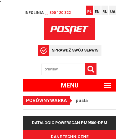
"
PL
EN
RU
UA
INFOLINIA
__ 800 120 322
SPRAWDŹ SWÓJ SERWIS
MENU
PORÓWNYWARKA
pusta
DATALOGIC POWERSCAN PM9500-DPM
DANE TECHNICZNE