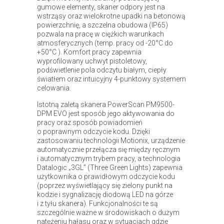
gumowe elementy, skaner odpory jest na
wstrząsy oraz wielokrotne upadki na betonową
powierzchnię, a szczelna obudowa (IP65)
pozwala na pracę w ciężkich warunkach
atmosferycznych (temp. pracy od -20°C do
+50°C ). Komfort pracy zapewnia
wyprofilowany uchwyt pistoletowy,
podświetlenie pola odczytu białym, ciepły
światłem oraz intuicyjny 4-punktowy systemem
celowania.
Istotną zaletą skanera PowerScan PM9500-
DPM EVO jest sposób jego aktywowania do
pracy oraz sposób powiadomień
o poprawnym odczycie kodu. Dzięki
zastosowaniu technologii Motionix, urządzenie
automatycznie przełącza się między ręcznym
i automatycznym trybem pracy, a technologia
Datalogic „3GL” (Three Green Lights) zapewnia
użytkownika o prawidłowym odczycie kodu
(poprzez wyświetlający się zielony punkt na
kodzie i sygnalizację diodową LED na górze
i z tyłu skanera). Funkcjonalności te są
szczególnie ważne w środowiskach o dużym
natężeniu hałasu oraz w sytuacjach gdzie