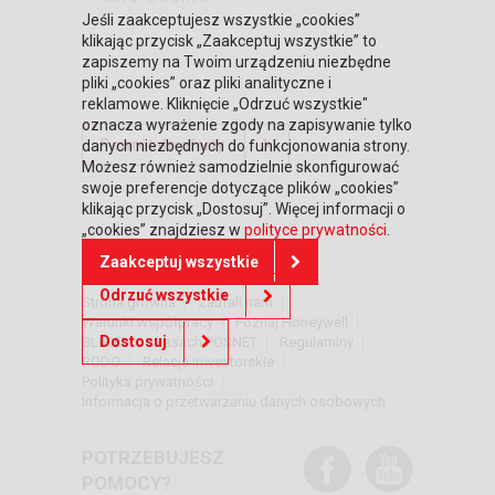
Jeśli zaakceptujesz wszystkie „cookies”
klikając przycisk „Zaakceptuj wszystkie” to
zapiszemy na Twoim urządzeniu niezbędne
pliki „cookies” oraz pliki analityczne i
reklamowe. Kliknięcie „Odrzuć wszystkie"
oznacza wyrażenie zgody na zapisywanie tylko
Powrót do oferty
danych niezbędnych do funkcjonowania strony.
Możesz również samodzielnie skonfigurować
swoje preferencje dotyczące plików „cookies”
klikając przycisk „Dostosuj”. Więcej informacji o
„cookies” znajdziesz w
polityce prywatności
.
DOWIEDZ SIĘ WIĘCEJ
Zaakceptuj wszystkie
Odrzuć wszystkie
Strona główna
Zaufali nam
Warunki współpracy
Poznaj Honeywell
Dostosuj
BLIKIEM na kasach POSNET
Regulaminy
RODO
Relacje inwestorskie
Polityka prywatności
Informacja o przetwarzaniu danych osobowych
POTRZEBUJESZ
POMOCY?