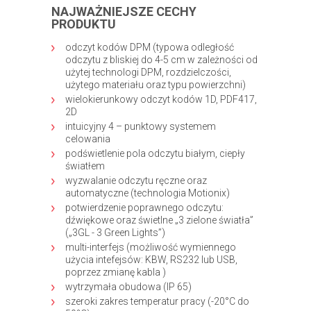
NAJWAŻNIEJSZE CECHY
PRODUKTU
odczyt kodów DPM (typowa odległość
odczytu z bliskiej do 4-5 cm w zależności od
użytej technologi DPM, rozdzielczości,
użytego materiału oraz typu powierzchni)
wielokierunkowy odczyt kodów 1D, PDF417,
2D
intuicyjny 4 – punktowy systemem
celowania
podświetlenie pola odczytu białym, ciepły
światłem
wyzwalanie odczytu ręczne oraz
automatyczne (technologia Motionix)
potwierdzenie poprawnego odczytu:
dźwiękowe oraz świetlne „3 zielone światła”
(„3GL - 3 Green Lights”)
multi-interfejs (możliwość wymiennego
użycia intefejsów: KBW, RS232 lub USB,
poprzez zmianę kabla )
wytrzymała obudowa (IP 65)
szeroki zakres temperatur pracy (-20°C do