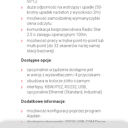
50°C)
duża odporność na wstrząsy i upadki (50-
krotny upadek na beton z wysokości 2m)
możliwość samodzielnej wymianyszybki
okna odczytu
komunikacja bezprzewodowa Radio Star
2.0 o zasięgu operacyjnym 100m
możliwość pracy w trybie point-to-point lub
multi-point (do 32 skanerów na tej samej
stacji bazowej)
Dostępne opcje:
opcjonalnie urządzenie dostępne jest
w wersji z wyświetlaczem i 4 przyciskami
obudowa w kolorze żółto-czarnym
interfejsy: KBW/PS2, RS232, USB,
opcjonalnie Ethernet (Standard, Industrial)
Dodatkowe informacje:
możliwość konfiguracji poprzez program
Aladdin
dostępne sterowniki: OPOS,USB-COM Driver,
JavaPOS Driver