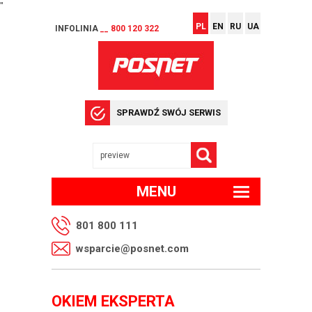
"
PL
EN
RU
UA
INFOLINIA
__ 800 120 322
SPRAWDŹ SWÓJ SERWIS
MENU
801 800 111
wsparcie@posnet.com
OKIEM EKSPERTA