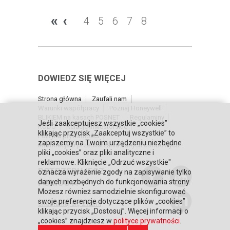
«
‹
4
5
6
7
8
DOWIEDZ SIĘ WIĘCEJ
Strona główna
Zaufali nam
Warunki współpracy
Poznaj Honeywell
BLIKIEM na kasach POSNET
Regulaminy
Jeśli zaakceptujesz wszystkie „cookies”
RODO
Relacje inwestorskie
klikając przycisk „Zaakceptuj wszystkie” to
Polityka prywatności
zapiszemy na Twoim urządzeniu niezbędne
Informacja o przetwarzaniu danych osobowych
pliki „cookies” oraz pliki analityczne i
reklamowe. Kliknięcie „Odrzuć wszystkie"
POTRZEBUJESZ
oznacza wyrażenie zgody na zapisywanie tylko
POMOCY?
danych niezbędnych do funkcjonowania strony.
Możesz również samodzielnie skonfigurować
swoje preferencje dotyczące plików „cookies”
Skontaktuj się z nami
klikając przycisk „Dostosuj”. Więcej informacji o
„cookies” znajdziesz w
polityce prywatności
.