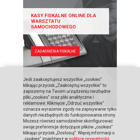
KASY FISKALNE ONLINE DLA
WARSZTATU
SAMOCHODOWEGO
ZAGADNIENIA FISKALNE
Jeśli zaakceptujesz wszystkie „cookies”
klikając przycisk „Zaakceptuj wszystkie” to
zapiszemy na Twoim urządzeniu niezbędne
pliki „cookies” oraz pliki analityczne i
reklamowe. Kliknięcie „Odrzuć wszystkie"
oznacza wyrażenie zgody na zapisywanie tylko
danych niezbędnych do funkcjonowania strony.
Możesz również samodzielnie skonfigurować
«
‹
›
»
2
3
4
5
6
swoje preferencje dotyczące plików „cookies”
klikając przycisk „Dostosuj”. Więcej informacji o
„cookies” znajdziesz w
polityce prywatności
.