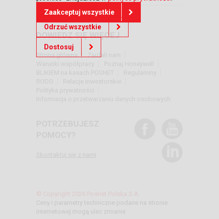
Zaakceptuj wszystkie
Odrzuć wszystkie
DOWIEDZ SIĘ WIĘCEJ
Dostosuj
Strona główna
Zaufali nam
Warunki współpracy
Poznaj Honeywell
BLIKIEM na kasach POSNET
Regulaminy
RODO
Relacje inwestorskie
Polityka prywatności
Informacja o przetwarzaniu danych osobowych
POTRZEBUJESZ
POMOCY?
Skontaktuj się z nami
© Copyright 2026 Posnet Polska S.A.
Ceny i parametry techniczne podane na stronie
internetowej mogą ulec zmianie