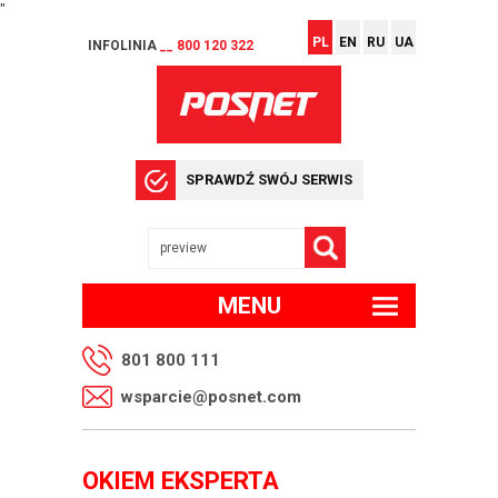
"
PL
EN
RU
UA
INFOLINIA
__ 800 120 322
SPRAWDŹ SWÓJ SERWIS
MENU
801 800 111
wsparcie@posnet.com
OKIEM EKSPERTA