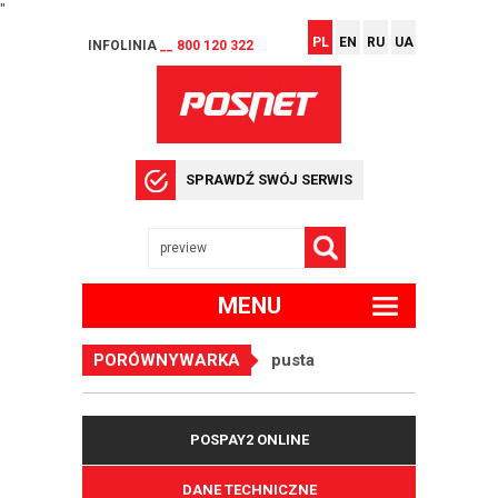
"
PL
EN
RU
UA
INFOLINIA
__ 800 120 322
SPRAWDŹ SWÓJ SERWIS
MENU
PORÓWNYWARKA
pusta
POSPAY2 ONLINE
DANE TECHNICZNE