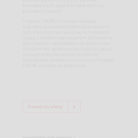
kosmetycznych, gabinetów lekarskich czy
kancelarii prawnych.
Pospay2 ONLINE to również niezwykle
przydatne urządzenie fiskalne dla wszystkich
tych, których biznes opiera się na mobilności
i pracy z klientem indywidualnym. Dla trenerów
personalnych, serwisantów czy dostawców.
Wszędzie tam, gdzie liczy się szybkość i jakość
obsługi klienta oraz wysoka mobilność
prowadzonej działalności biznesowej Pospay2
ONLINE sprawdzi się znakomicie.
Powrót do oferty