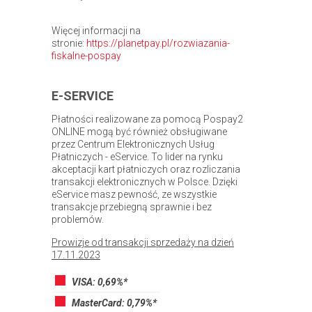
Więcej informacji na
stronie:
https://planetpay.pl/rozwiazania-
fiskalne-pospay
E-SERVICE
Płatności realizowane za pomocą Pospay2
ONLINE mogą być również obsługiwane
przez Centrum Elektronicznych Usług
Płatniczych - eService. To lider na rynku
akceptacji kart płatniczych oraz rozliczania
transakcji elektronicznych w Polsce. Dzięki
eService masz pewność, ze wszystkie
transakcje przebiegną sprawnie i bez
problemów.
Prowizje od transakcji sprzedaży na dzień
17.11.2023
VISA: 0,69%*
MasterCard: 0,79%*