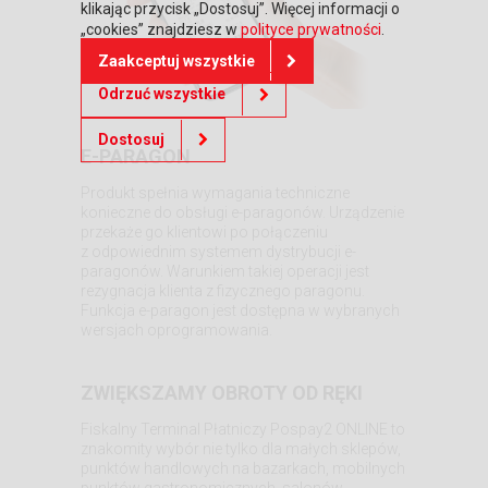
klikając przycisk „Dostosuj”. Więcej informacji o
„cookies” znajdziesz w
polityce prywatności
.
Zaakceptuj wszystkie
Odrzuć wszystkie
Dostosuj
E-PARAGON
Produkt spełnia wymagania techniczne
konieczne do obsługi e-paragonów. Urządzenie
przekaże go klientowi po połączeniu
z odpowiednim systemem dystrybucji e-
paragonów. Warunkiem takiej operacji jest
rezygnacja klienta z fizycznego paragonu.
Funkcja e-paragon jest dostępna w wybranych
wersjach oprogramowania.
ZWIĘKSZAMY OBROTY OD RĘKI
Fiskalny Terminal Płatniczy Pospay2 ONLINE to
znakomity wybór nie tylko dla małych sklepów,
punktów handlowych na bazarkach, mobilnych
punktów gastronomicznych, salonów