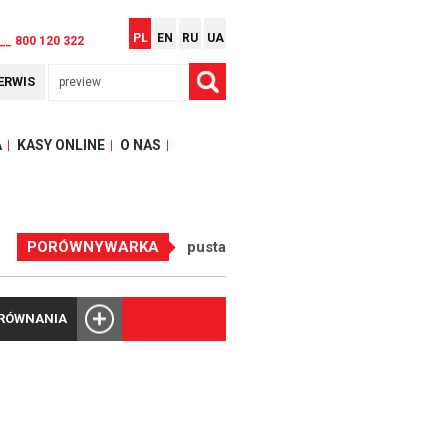
PL
EN
RU
UA
__ 800 120 322
ERWIS
A
KASY ONLINE
O NAS
PORÓWNYWARKA
pusta
ORÓWNANIA