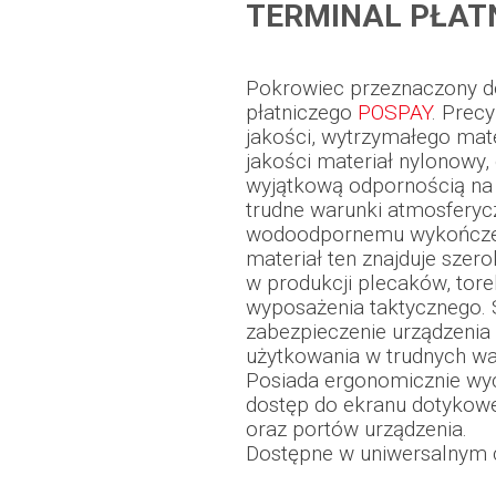
TERMINAL PŁAT
Pokrowiec przeznaczony do
płatniczego
POSPAY
. Prec
jakości, wytrzymałego ma
jakości materiał nylonowy,
wyjątkową odpornością na ś
trudne warunki atmosferycz
wodoodpornemu wykończeni
materiał ten znajduje szero
w produkcji plecaków, tore
wyposażenia taktycznego. 
zabezpieczenie urządzenia
użytkowania w trudnych w
Posiada ergonomicznie wyc
dostęp do ekranu dotykowe
oraz portów urządzenia.
Dostępne w uniwersalny