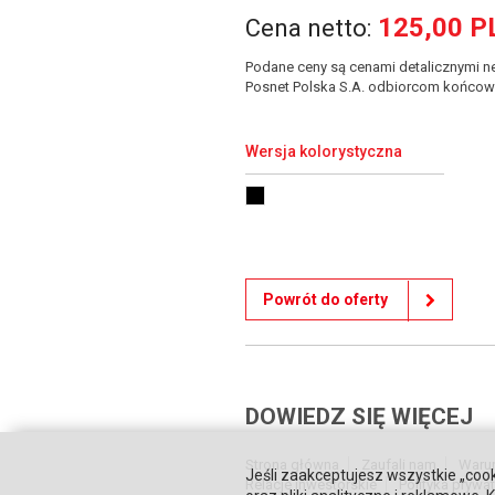
125,00 P
Cena netto:
Podane ceny są cenami detalicznymi ne
Posnet Polska S.A. odbiorcom końcow
Wersja kolorystyczna
Powrót do oferty
DOWIEDZ SIĘ WIĘCEJ
Strona główna
Zaufali nam
Waru
Jeśli zaakceptujesz wszystkie „cook
Relacje inwestorskie
Polityka prywa