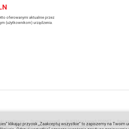
LN
tto oferowanymi aktualnie przez
ym (użytkownikom) urządzenia.
nki współpracy
Poznaj Honeywell
BLIKIEM na kasach POSNET
Regula
ies” klikając przycisk „Zaakceptuj wszystkie” to zapiszemy na Twoim u
tności
Informacja o przetwarzaniu danych osobowych