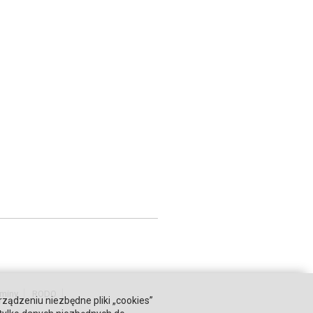
miny
RODO
rządzeniu niezbędne pliki „cookies”