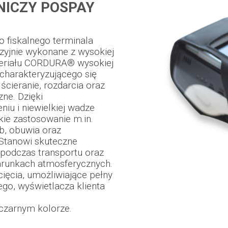
NICZY POSPAY
 fiskalnego terminala
yzyjnie wykonane z wysokiej
teriału CORDURA® wysokiej
 charakteryzującego się
cieranie, rozdarcia oraz
ne. Dzięki
u i niewielkiej wadze
kie zastosowanie m.in.
b, obuwia oraz
Stanowi skuteczne
 podczas transportu oraz
arunkach atmosferycznych.
ięcia, umożliwiające pełny
go, wyświetlacza klienta
m czarnym kolorze.