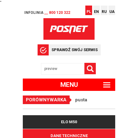
"
PL
EN
RU
UA
INFOLINIA
__ 800 120 322
SPRAWDŹ SWÓJ SERWIS
MENU
PORÓWNYWARKA
pusta
ELO M50
DANE TECHNICZNE