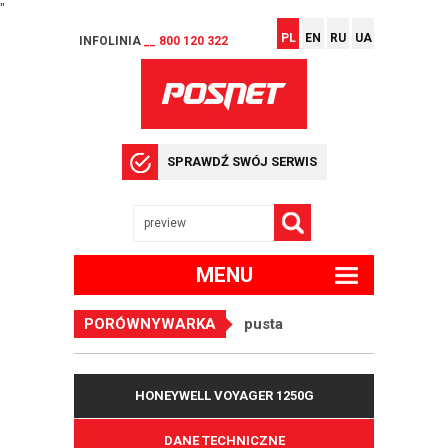
"
PL
EN
RU
UA
INFOLINIA
__ 800 120 322
SPRAWDŹ SWÓJ SERWIS
MENU
PORÓWNYWARKA
pusta
HONEYWELL VOYAGER 1250G
DANE TECHNICZNE