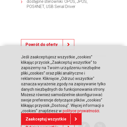
dostępne sterowniki: OPOS, JPOS,
POS4NET, USB Serial Driver
Powrót do oferty
Jeśli zaakceptujesz wszystkie „cookies”
klikając przycisk „Zaakceptuj wszystkie” to
zapiszemy na Twoim urządzeniu niezbędne
DOWIEDZ SIĘ WIĘCEJ
pliki „cookies” oraz pliki analityczne i
reklamowe. Kliknięcie „Odrzuć wszystkie"
oznacza wyrażenie zgody na zapisywanie tylko
Strona główna
Zaufali nam
danych niezbędnych do funkcjonowania strony.
Warunki współpracy
Poznaj Honeywell
Możesz również samodzielnie skonfigurować
BLIKIEM na kasach POSNET
Regulaminy
swoje preferencje dotyczące plików „cookies”
RODO
Relacje inwestorskie
klikając przycisk „Dostosuj”. Więcej informacji o
Polityka prywatności
Informacja o przetwarzaniu danych osobowych
„cookies” znajdziesz w
polityce prywatności
.
Zaakceptuj wszystkie
POTRZEBUJESZ