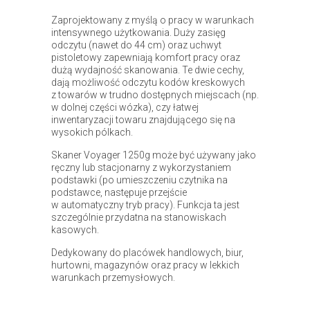
Zaprojektowany z myślą o pracy w warunkach
intensywnego użytkowania. Duży zasięg
odczytu (nawet do 44 cm) oraz uchwyt
pistoletowy zapewniają komfort pracy oraz
dużą wydajność skanowania. Te dwie cechy,
dają możliwość odczytu kodów kreskowych
z towarów w trudno dostępnych miejscach (np.
w dolnej części wózka), czy łatwej
inwentaryzacji towaru znajdującego się na
wysokich pólkach.
Skaner Voyager 1250g może być używany jako
ręczny lub stacjonarny z wykorzystaniem
podstawki (po umieszczeniu czytnika na
podstawce, następuje przejście
w automatyczny tryb pracy). Funkcja ta jest
szczególnie przydatna na stanowiskach
kasowych.
Dedykowany do placówek handlowych, biur,
hurtowni, magazynów oraz pracy w lekkich
warunkach przemysłowych.