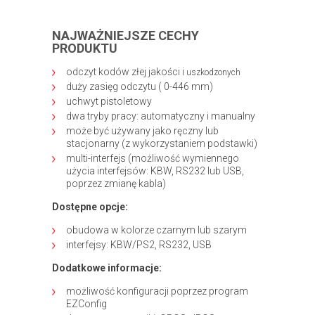
NAJWAŻNIEJSZE CECHY
PRODUKTU
odczyt kodów złej jakości i
uszkodzonych
duży zasięg odczytu ( 0-446 mm)
uchwyt pistoletowy
dwa tryby pracy: automatyczny i manualny
może być używany jako ręczny lub
stacjonarny (z wykorzystaniem podstawki)
multi-interfejs (możliwość wymiennego
użycia interfejsów: KBW, RS232 lub USB,
poprzez zmianę kabla)
Dostępne opcje:
obudowa w kolorze czarnym lub szarym
interfejsy: KBW/PS2, RS232, USB
Dodatkowe informacje:
możliwość konfiguracji poprzez program
EZConfig