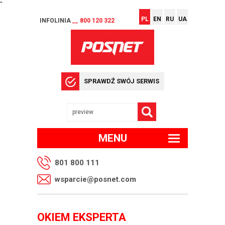
"
PL
EN
RU
UA
INFOLINIA
__ 800 120 322
SPRAWDŹ SWÓJ SERWIS
MENU
801 800 111
wsparcie@posnet.com
OKIEM EKSPERTA