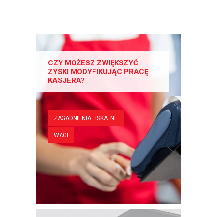
CZY MOŻESZ ZWIĘKSZYĆ
ZYSKI MODYFIKUJĄC PRACĘ
KASJERA?
ZAGADNIENIA FISKALNE
WAGI