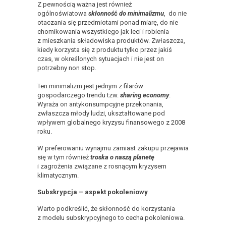
Z pewnością ważna jest również
ogólnoświatowa
skłonnoś
ć
do minimalizmu
, do nie
otaczania się przedmiotami ponad miarę, do nie
chomikowania wszystkiego jak leci i robienia
z mieszkania składowiska produktów. Zwłaszcza,
kiedy korzysta się z produktu tylko przez jakiś
czas, w określonych sytuacjach i nie jest on
potrzebny non stop.
Ten minimalizm jest jednym z filarów
gospodarczego trendu tzw.
sharing economy
.
Wyraża on antykonsumpcyjne przekonania,
zwłaszcza młody ludzi, ukształtowane pod
wpływem globalnego kryzysu finansowego z 2008
roku.
W preferowaniu wynajmu zamiast zakupu przejawia
się w tym również
troska o naszą planetę
i zagrożenia związane z rosnącym kryzysem
klimatycznym.
Subskrypcja – aspekt pokoleniowy
Warto podkreślić, że skłonność do korzystania
z modelu subskrypcyjnego to cecha pokoleniowa.