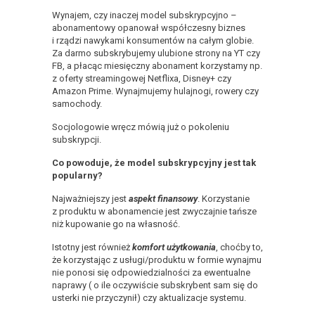
Wynajem, czy inaczej model subskrypcyjno –
abonamentowy opanował współczesny biznes
i rządzi nawykami konsumentów na całym globie.
Za darmo subskrybujemy ulubione strony na YT czy
FB, a płacąc miesięczny abonament korzystamy np.
z oferty streamingowej Netflixa, Disney+ czy
Amazon Prime. Wynajmujemy hulajnogi, rowery czy
samochody.
Socjologowie wręcz mówią już o pokoleniu
subskrypcji.
Co powoduje, że model subskrypcyjny jest tak
popularny?
Najważniejszy jest
aspekt finansowy
. Korzystanie
z produktu w abonamencie jest zwyczajnie tańsze
niż kupowanie go na własność.
Istotny jest również
komfort użytkowania
, choćby to,
że korzystając z usługi/produktu w formie wynajmu
nie ponosi się odpowiedzialności za ewentualne
naprawy ( o ile oczywiście subskrybent sam się do
usterki nie przyczynił) czy aktualizacje systemu.