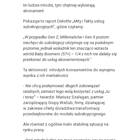
Im ludzie młodsi, tym chętniej wybierają
abonament.
Pokazuje to raport Deloitte „Mity i fakty usług
subskrypcyjnych", gdzie czytamy:
„
W przypadku Gen Z, Millenialsów i Gen X poziom
niechęci do subskrypcji utrzymuje się na podobnym
poziomie, jednak wskaźnik ten znacząco wzrasta
wśród Baby Boomers (57+) – 1/4 z nich nie dałaby się
przekonać do usług abonamentowych."
Ta skłonność młodych konsumentów do wynajmu
wynika z ich mentalności.
-
Nie chcą podejmować długich zobowiązań
ratalnych, zamiast tego wolą korzystać z usług „tu
i teraz”
– twierdzi Mariusz Szałagan, partner
zarządzający Grupy WeSub, firmy, działającej
w zakresie oferty doradztwa transformacji
przedsiębiorstw do modelu subskrypcyjnego.
Ale również z ogólnie mało stabilnej sytuacji na
rynku pracy.