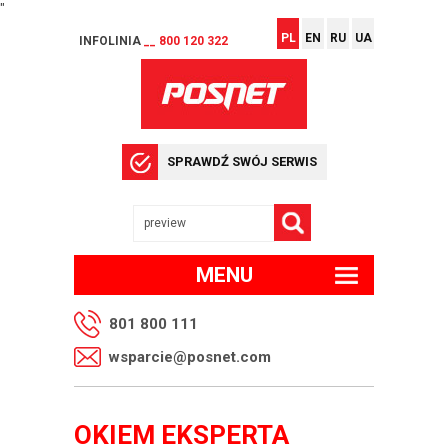
"
PL
EN
RU
UA
INFOLINIA
__ 800 120 322
SPRAWDŹ SWÓJ SERWIS
MENU
801 800 111
wsparcie@posnet.com
OKIEM EKSPERTA