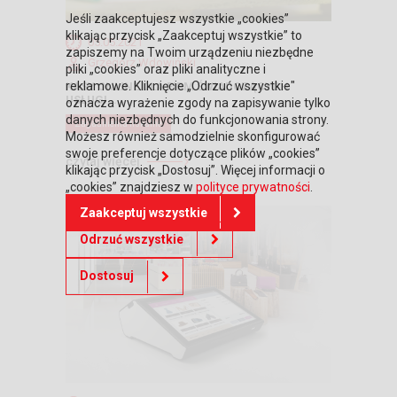
Jeśli zaakceptujesz wszystkie „cookies”
klikając przycisk „Zaakceptuj wszystkie” to
05.05.2021
zapiszemy na Twoim urządzeniu niezbędne
Grzegorz Wdowiński
pliki „cookies” oraz pliki analityczne i
reklamowe. Kliknięcie „Odrzuć wszystkie"
KASY ONLINE DLA FIRM ŚWIADCZĄCYCH
USŁUGI ...
oznacza wyrażenie zgody na zapisywanie tylko
danych niezbędnych do funkcjonowania strony.
Zagadnienia fiskalne
Możesz również samodzielnie skonfigurować
swoje preferencje dotyczące plików „cookies”
czytaj więcej
klikając przycisk „Dostosuj”. Więcej informacji o
„cookies” znajdziesz w
polityce prywatności
.
Zaakceptuj wszystkie
Odrzuć wszystkie
Dostosuj