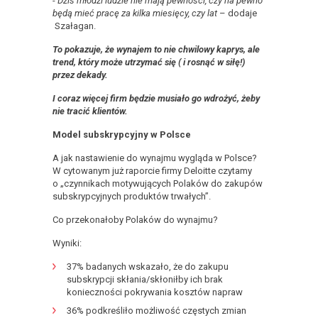
-
Dziś młodzi ludzie nie mają pewności, czy na pewno
będą mieć pracę za kilka miesięcy, czy lat
– dodaje
Szałagan.
To pokazuje, że wynajem to nie chwilowy kaprys, ale
trend, który może utrzymać się ( i rosnąć w siłę!)
przez dekady.
I coraz więcej firm będzie musiało go wdrożyć, żeby
nie tracić klientów.
Model subskrypcyjny w Polsce
A jak nastawienie do wynajmu wygląda w Polsce?
W cytowanym już raporcie firmy Deloitte czytamy
o „czynnikach motywujących Polaków do zakupów
subskrypcyjnych produktów trwałych”.
Co przekonałoby Polaków do wynajmu?
Wyniki:
37% badanych wskazało, że do zakupu
subskrypcji skłania/skłoniłby ich brak
konieczności pokrywania kosztów napraw
36% podkreśliło możliwość częstych zmian