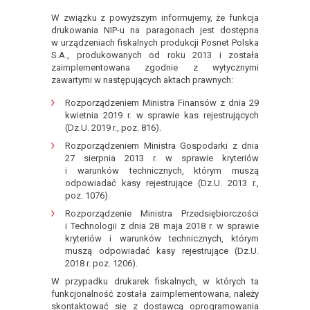
W związku z powyższym informujemy, że funkcja
drukowania NIP-u na paragonach jest dostępna
w urządzeniach fiskalnych produkcji Posnet Polska
S.A., produkowanych od roku 2013 i została
zaimplementowana zgodnie z wytycznymi
zawartymi w następujących aktach prawnych:
Rozporządzeniem Ministra Finansów z dnia 29
kwietnia 2019 r. w sprawie kas rejestrujących
(Dz.U. 2019 r., poz. 816).
Rozporządzeniem Ministra Gospodarki z dnia
27 sierpnia 2013 r. w sprawie kryteriów
i warunków technicznych, którym muszą
odpowiadać kasy rejestrujące (Dz.U. 2013 r.,
poz. 1076).
Rozporządzenie Ministra Przedsiębiorczości
i Technologii z dnia 28 maja 2018 r. w sprawie
kryteriów i warunków technicznych, którym
muszą odpowiadać kasy rejestrujące (Dz.U.
2018 r. poz. 1206).
W przypadku drukarek fiskalnych, w których ta
funkcjonalność została zaimplementowana, należy
skontaktować się z dostawcą oprogramowania