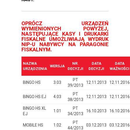
OPRÓCZ URZĄDZEŃ
WYMIENIONYCH POWYŻEJ,
NASTĘPUJĄCE KASY I DRUKARKI
FISKALNE UMOŻLIWIAJĄ WYDRUK
NIP-U NABYWCY NA PARAGONIE
FISKALNYM.
NAZWA
NR.
DATA
DATA
WERSJA
URZĄDZENIA
DECYZJI
DECYZJI
WAŻNOŚCI
PT
BINGO HS
3.03
12.11.2013
12.11.2016
39/2013
PT
BINGO HS EJ
4.03
12.11.2013
12.11.2016
38/2013
BINGO HS XL
PT
1.01
16.10.2013
16.10.2016
EJ
34/2013
PT
MOBILE HS
1.02
03.12.2013
03.12.2016
44/2013