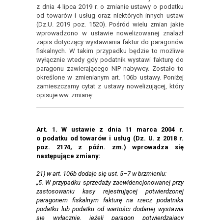
z dnia 4 lipca 2019 r. o zmianie ustawy o podatku
od towarów i usług oraz niektórych innych ustaw
(Dz.U. 2019 poz. 1520). Pośród wielu zmian jakie
wprowadzono w ustawie nowelizowanej znalazł
zapis dotyczący wystawiania faktur do paragonów
fiskalnych. W takim przypadku będzie to możliwe
wyłącznie wtedy gdy podatnik wystawi fakturę do
paragonu zawierającego NIP nabywcy. Zostało to
określone w zmienianym art. 106b ustawy. Poniżej
zamieszczamy cytat z ustawy nowelizującej, który
opisuje ww. zmianę:
Art. 1. W ustawie z dnia 11 marca 2004 r.
o podatku od towarów i usług (Dz. U. z 2018 r.
poz. 2174, z późn. zm.) wprowadza się
następujące zmiany:
21) w art. 106b dodaje się ust. 5–7 w brzmieniu:
„5. W przypadku sprzedaży zaewidencjonowanej przy
zastosowaniu kasy rejestrującej potwierdzonej
paragonem fiskalnym fakturę na rzecz podatnika
podatku lub podatku od wartości dodanej wystawia
się wyłącznie, jeżeli paragon potwierdzający