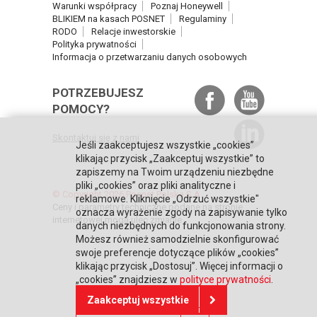
Warunki współpracy
Poznaj Honeywell
BLIKIEM na kasach POSNET
Regulaminy
RODO
Relacje inwestorskie
Polityka prywatności
Informacja o przetwarzaniu danych osobowych
POTRZEBUJESZ
POMOCY?
Skontaktuj się z nami
Jeśli zaakceptujesz wszystkie „cookies”
klikając przycisk „Zaakceptuj wszystkie” to
zapiszemy na Twoim urządzeniu niezbędne
pliki „cookies” oraz pliki analityczne i
© Copyright 2026 Posnet Polska S.A.
reklamowe. Kliknięcie „Odrzuć wszystkie"
Ceny i parametry techniczne podane na stronie
oznacza wyrażenie zgody na zapisywanie tylko
internetowej mogą ulec zmianie
danych niezbędnych do funkcjonowania strony.
Możesz również samodzielnie skonfigurować
swoje preferencje dotyczące plików „cookies”
klikając przycisk „Dostosuj”. Więcej informacji o
„cookies” znajdziesz w
polityce prywatności
.
Zaakceptuj wszystkie