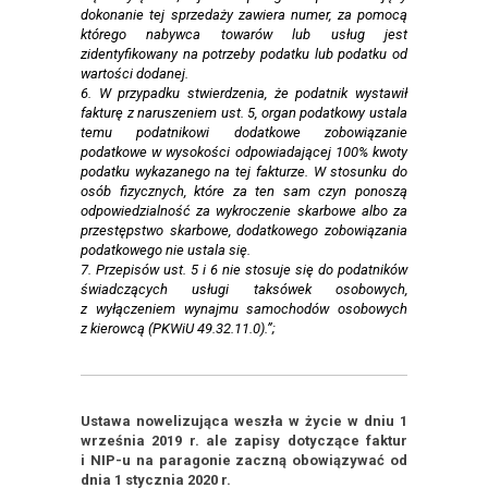
dokonanie tej sprzedaży zawiera numer, za pomocą
którego nabywca towarów lub usług jest
zidentyfikowany na potrzeby podatku lub podatku od
wartości dodanej.
6. W przypadku stwierdzenia, że podatnik wystawił
fakturę z naruszeniem ust. 5, organ podatkowy ustala
temu podatnikowi dodatkowe zobowiązanie
podatkowe w wysokości odpowiadającej 100% kwoty
podatku wykazanego na tej fakturze. W stosunku do
osób fizycznych, które za ten sam czyn ponoszą
odpowiedzialność za wykroczenie skarbowe albo za
przestępstwo skarbowe, dodatkowego zobowiązania
podatkowego nie ustala się.
7. Przepisów ust. 5 i 6 nie stosuje się do podatników
świadczących usługi taksówek osobowych,
z wyłączeniem wynajmu samochodów osobowych
z kierowcą (PKWiU 49.32.11.0).”;
Ustawa nowelizująca weszła w życie w dniu 1
września 2019 r. ale zapisy dotyczące faktur
i NIP-u na paragonie zaczną obowiązywać od
dnia 1 stycznia 2020 r.