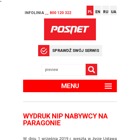
"
PL
EN
RU
UA
INFOLINIA
__ 800 120 322
SPRAWDŹ SWÓJ SERWIS
MENU
WYDRUK NIP NABYWCY NA
PARAGONIE
W dniu 1 września 2019 r. weszła w życie Ustawa