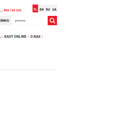
PL
EN
RU
UA
__ 800 120 322
ERWIS
A
KASY ONLINE
O NAS