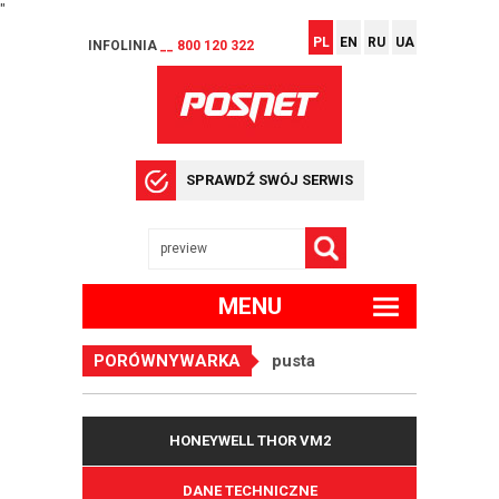
"
PL
EN
RU
UA
INFOLINIA
__ 800 120 322
SPRAWDŹ SWÓJ SERWIS
MENU
PORÓWNYWARKA
pusta
HONEYWELL THOR VM2
DANE TECHNICZNE