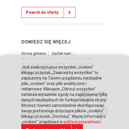
Powrót do oferty
DOWIEDZ SIĘ WIĘCEJ
Strona główna
Zaufali nam
Warunki współpracy
Poznaj Honeywell
BLIKIEM na kasach POSNET
Regulaminy
Jeśli zaakceptujesz wszystkie „cookies”
RODO
Relacje inwestorskie
klikając przycisk „Zaakceptuj wszystkie” to
Polityka prywatności
zapiszemy na Twoim urządzeniu niezbędne
Informacja o przetwarzaniu danych osobowych
pliki „cookies” oraz pliki analityczne i
reklamowe. Kliknięcie „Odrzuć wszystkie"
POTRZEBUJESZ
oznacza wyrażenie zgody na zapisywanie tylko
POMOCY?
danych niezbędnych do funkcjonowania strony.
Możesz również samodzielnie skonfigurować
swoje preferencje dotyczące plików „cookies”
Skontaktuj się z nami
klikając przycisk „Dostosuj”. Więcej informacji o
„cookies” znajdziesz w
polityce prywatności
.