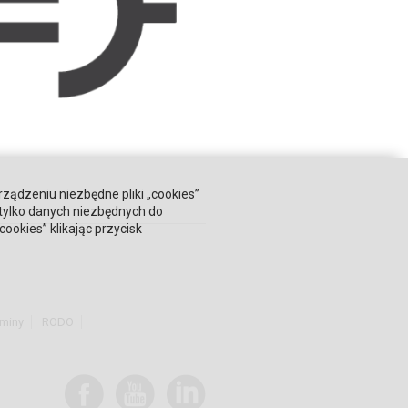
rządzeniu niezbędne pliki „cookies”
 tylko danych niezbędnych do
okies” klikając przycisk
miny
RODO