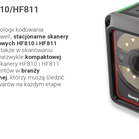
10/HF811
nologii kodowania
well,
stacjonarne skanery
owych HF810 i HF811
 także w skanowaniu
niezwykle
kompaktowej
Skanery HF810 i HF811
ientów w
branży
nej
, którzy muszą śledzić
warów na każdym etapie