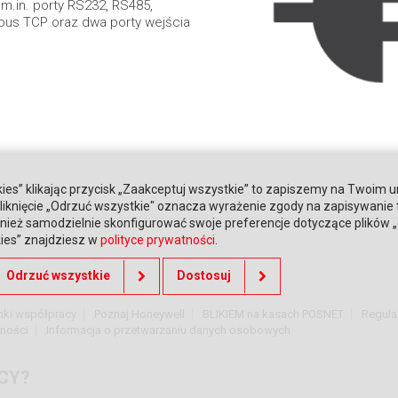
m.in. porty RS232, RS485,
odbus TCP oraz dwa porty wejścia
ies” klikając przycisk „Zaakceptuj wszystkie” to zapiszemy na Twoim u
. Kliknięcie „Odrzuć wszystkie" oznacza wyrażenie zgody na zapisywanie
ież samodzielnie skonfigurować swoje preferencje dotyczące plików „co
kies” znajdziesz w
polityce prywatności
.
Odrzuć wszystkie
Dostosuj
nki współpracy
Poznaj Honeywell
BLIKIEM na kasach POSNET
Regula
tności
Informacja o przetwarzaniu danych osobowych
CY?