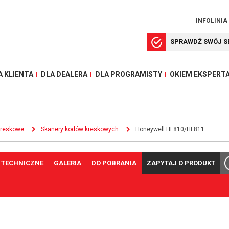
INFOLINIA
SPRAWDŹ SWÓJ S
A KLIENTA
DLA DEALERA
DLA PROGRAMISTY
OKIEM EKSPERT
kreskowe
Skanery kodów kreskowych
Honeywell HF810/HF811
 TECHNICZNE
GALERIA
DO POBRANIA
ZAPYTAJ O PRODUKT