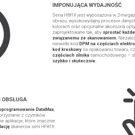
IMPONUJĄCA WYDAJNOŚĆ
Seria Hf81X jest wyposażona w 2-megap
obrazu, wysokowydajny procesor danych
kolorach oraz opcjonalne akcesoria opt
zaprojektowane tak, aby
sprostać każd
związanemu ze skanowaniem.
Niezależ
niewielki kod
DPM na częściach elektr
kod kreskowy
na opakowaniu towaru, c
częściach silnika
samochodowego – ska
szybko i skutecznie
.
I OBSŁUGA
oprogramowanie DataMax
,
orzystanie z czytników
e aplikacje, które znacznie
alację
skanerów serii HF81X.