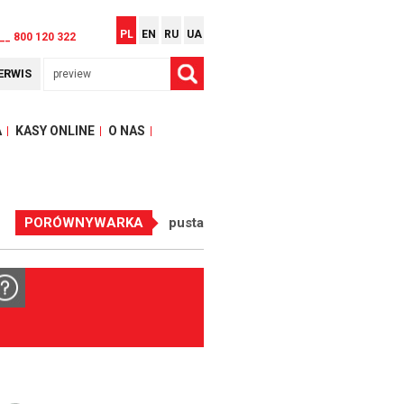
PL
EN
RU
UA
__ 800 120 322
ERWIS
A
KASY ONLINE
O NAS
PORÓWNYWARKA
pusta