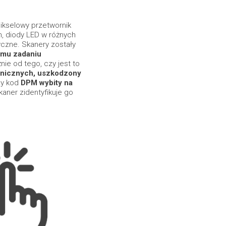
ikselowy przetwornik
, diody LED w różnych
yczne. Skanery zostały
emu zadaniu
nie od tego, czy jest to
onicznych, uszkodzony
zy kod
DPM wybity na
ner zidentyfikuje go