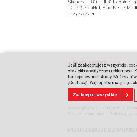
Skanery HF810 i HF811 obsługują 
TCP/IP, ProfiNet, EtherNet IP, M
i trzy wyjścia.
Powrót do oferty
Jeśli zaakceptujesz wszystkie „cook
oraz pliki analityczne i reklamowe
funkcjonowania strony. Możesz równ
„Dostosuj”. Więcej informacji o „coo
DOWIEDZ SIĘ WIĘCEJ
Zaakceptuj wszystkie
Strona główna
Zaufali nam
Waru
Relacje inwestorskie
Polityka prywa
POTRZEBUJESZ POMO