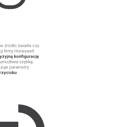
 źródło światła czy
i firmy Honeywell
cyzyjną konfigurację
.
umożliwia szybką
izuje parametry
rzycisku
.