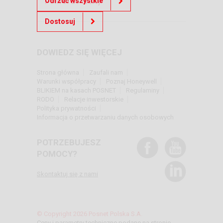
Odrzuć wszystkie
Powrót do oferty
Dostosuj
DOWIEDZ SIĘ WIĘCEJ
Strona główna
Zaufali nam
Warunki współpracy
Poznaj Honeywell
BLIKIEM na kasach POSNET
Regulaminy
RODO
Relacje inwestorskie
Polityka prywatności
Informacja o przetwarzaniu danych osobowych
POTRZEBUJESZ
POMOCY?
Skontaktuj się z nami
© Copyright 2026 Posnet Polska S.A.
Ceny i parametry techniczne podane na stronie