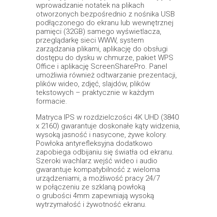
wprowadzanie notatek na plikach
otworzonych bezpośrednio z nośnika USB
podłączonego do ekranu lub wewnętrznej
pamięci (32GB) samego wyświetlacza,
przeglądarkę sieci WWW, system
zarządzania plikami, aplikację do obsługi
dostępu do dysku w chmurze, pakiet WPS
Office i aplikację ScreenSharePro. Panel
umożliwia również odtwarzanie prezentacji,
plików wideo, zdjęć, slajdów, plików
tekstowych – praktycznie w każdym
formacie.
Matryca IPS w rozdzielczości 4K UHD (3840
x 2160) gwarantuje doskonałe kąty widzenia,
wysoką jasność i nasycone, żywe kolory.
Powłoka antyrefleksyjna dodatkowo
zapobiega odbijaniu się światła od ekranu.
Szeroki wachlarz wejść wideo i audio
gwarantuje kompatybilność z wieloma
urządzeniami, a możliwość pracy 24/7
w połączeniu ze szklaną powłoką
o grubości 4mm zapewniają wysoką
wytrzymałość i żywotność ekranu.