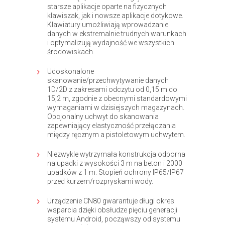
starsze aplikacje oparte na fizycznych
klawiszak, jak i nowsze aplikacje dotykowe.
Klawiatury umożliwiają wprowadzanie
danych w ekstremalnie trudnych warunkach
i optymalizują wydajność we wszystkich
środowiskach.
Udoskonalone
skanowanie/przechwytywanie danych
1D/2D z zakresami odczytu od 0,15 m do
15,2 m, zgodnie z obecnymi standardowymi
wymaganiami w dzisiejszych magazynach.
Opcjonalny uchwyt do skanowania
zapewniający elastyczność przełączania
między ręcznym a pistoletowym uchwytem.
Niezwykle wytrzymała konstrukcja odporna
na upadki z wysokości 3 m na beton i 2000
upadków z 1 m. Stopień ochrony IP65/IP67
przed kurzem/rozpryskami wody.
Urządzenie CN80 gwarantuje długi okres
wsparcia dzięki obsłudze pięciu generacji
systemu Android, począwszy od systemu