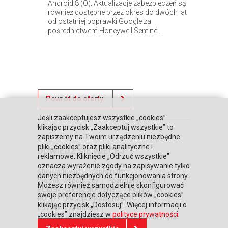
Android 8 (O). Aktualizacje zabezpieczeń są
również dostępne przez okres do dwóch lat
od ostatniej poprawki Google za
pośrednictwem Honeywell Sentinel.
Powrót do oferty
Jeśli zaakceptujesz wszystkie „cookies”
klikając przycisk „Zaakceptuj wszystkie” to
zapiszemy na Twoim urządzeniu niezbędne
pliki „cookies” oraz pliki analityczne i
DOWIEDZ SIĘ WIĘCEJ
reklamowe. Kliknięcie „Odrzuć wszystkie"
oznacza wyrażenie zgody na zapisywanie tylko
Strona główna
Zaufali nam
danych niezbędnych do funkcjonowania strony.
Warunki współpracy
Poznaj Honeywell
Możesz również samodzielnie skonfigurować
BLIKIEM na kasach POSNET
Regulaminy
swoje preferencje dotyczące plików „cookies”
RODO
Relacje inwestorskie
klikając przycisk „Dostosuj”. Więcej informacji o
Polityka prywatności
„cookies” znajdziesz w
polityce prywatności
.
Informacja o przetwarzaniu danych osobowych