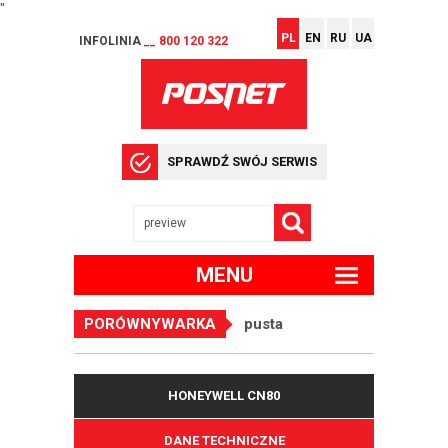
"
PL
EN
RU
UA
INFOLINIA
__ 800 120 322
SPRAWDŹ SWÓJ SERWIS
MENU
PORÓWNYWARKA
pusta
HONEYWELL CN80
DANE TECHNICZNE