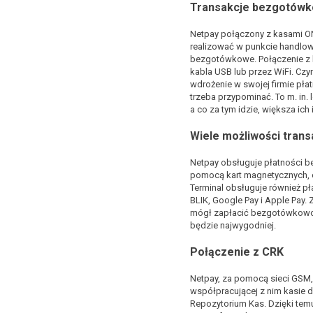
Transakcje bezgotów
Netpay połączony z kasami O
realizować w punkcie handlo
bezgotówkowe. Połączenie z
kabla USB lub przez WiFi. Czy
wdrożenie w swojej firmie pł
trzeba przypominać. To m. in. 
a co za tym idzie, większa ich 
Wiele możliwości tran
Netpay obsługuje płatności
pomocą kart magnetycznych, c
Terminal obsługuje również p
BLIK, Google Pay i Apple Pay.
mógł zapłacić bezgotówkowo 
będzie najwygodniej.
Połączenie z CRK
Netpay, za pomocą sieci GSM,
współpracującej z nim kasie 
Repozytorium Kas. Dzięki temu