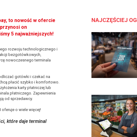
NAJCZĘŚCIEJ O
pay, to nowość w ofercie
 przynosi on
śmy 5 najważniejszych!
nego rozwoju technologicznego i
sakcji bezgotówkowych,
orcę nowoczesnego terminala
odliczać gotówki i czekać na
Chcą płacić szybko i komfortowo.
yłożenia karty płatniczej lub
inala płatniczego. Zapewnienia
ają od sprzedawcy.
 oferuje o wiele więcej!
i, które daje terminal