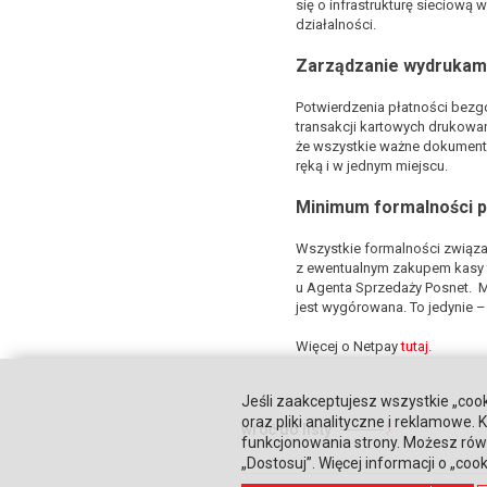
się o infrastrukturę sieciową
działalności.
Zarządzanie wydrukam
Potwierdzenia płatności bezg
transakcji kartowych drukowane
że wszystkie ważne dokument
ręką i w jednym miejscu.
Minimum formalności
p
Wszystkie formalności związa
z ewentualnym zakupem kasy f
u Agenta Sprzedaży Posnet. 
jest wygórowana. To jedynie – 
Więcej o Netpay
tutaj
.
Jeśli zaakceptujesz wszystkie „cook
oraz pliki analityczne i reklamowe
wróć do listy
funkcjonowania strony. Możesz równ
„Dostosuj”. Więcej informacji o „coo