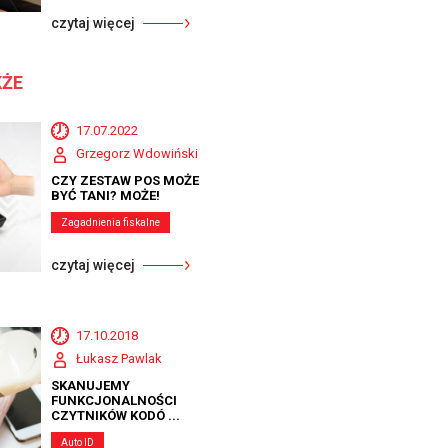
czytaj więcej
KŻE
17.07.2022
Grzegorz Wdowiński
CZY ZESTAW POS MOŻE
BYĆ TANI? MOŻE!
Zagadnienia fiskalne
czytaj więcej
17.10.2018
Łukasz Pawlak
SKANUJEMY
FUNKCJONALNOŚCI
CZYTNIKÓW KODÓ ...
Auto ID