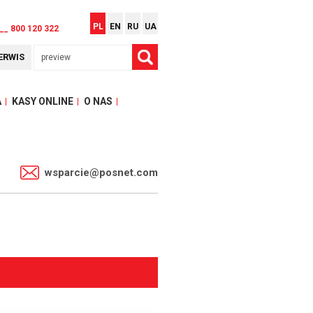
PL
EN
RU
UA
__ 800 120 322
ERWIS
A
KASY ONLINE
O NAS
1
wsparcie@posnet.com