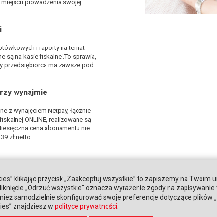
 w miejscu prowadzenia swojej
i
otówkowych i raporty na temat
 są na kasie fiskalnej.To sprawia,
y przedsiębiorca ma zawsze pod
rzy wynajmie
ne z wynajęciem Netpay, łącznie
iskalnej ONLINE, realizowane są
Miesięczna cena abonamentu nie
39 zł netto.
ies” klikając przycisk „Zaakceptuj wszystkie” to zapiszemy na Twoim u
. Kliknięcie „Odrzuć wszystkie" oznacza wyrażenie zgody na zapisywanie
ież samodzielnie skonfigurować swoje preferencje dotyczące plików „co
kies” znajdziesz w
polityce prywatności
.