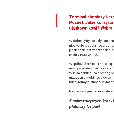
Terminal płatniczy Net
Posnet. Jakie korzyści
użytkownikowi? Wybrali
W dobie cyfryzacji, dynamicz
niezwykłej popularności tran
posiadanie przez przedsiębi
płatniczego to mus.
Współcześni klienci nie chcą 
resztę wydaną przez kasjera. 
W kilka sekund. Za pomocą prz
urządzenia mobilnego do term
takiej formy płatności wymag
Netpay te wymagania spełnia! I
5 najważniejszych korzyśc
płatniczy Netpay!