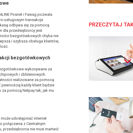
kowe
NLINE Posnet i Fawag pozwala
wo-usługowym transakcje
PRZECZYTAJ TA
 kasą odbywa się za pomocą
m dla przedsiębiorcy jest
atności bezgotówkowych chyba nie
lepsza i szybsza obsługa klientów,
ilość.
sakcji bezgotówkowych
 bezgotówkowe wykonywane za
hipowych i zbliżeniowych.
łatności realizowane za pomocą
 Z pewnością każdy klient będzie
za pomocą Netpay tak, jak mu
 może udostępniać internet
do połączenia z Centralnym
, przedsiębiorca nie musi martwić