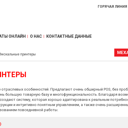
ГОРЯЧАЯ ЛИНИЯ
АТЫ ОНЛАЙН
О НАС
КОНТАКТНЫЕ ДАННЫЕ
МЕХ
Фискальные принтеры
ИНТЕРЫ
 отраслевых особенностей. Предлагают очень обширный POS, без про
ень большую товарную базу и многофункциональность. Благодаря воз
создают систему, которая хорошо адаптирована к реальным потребнос
рукции и интуитивно понятным управлением, а также очень расширенн
вованием повседневной работы.
)