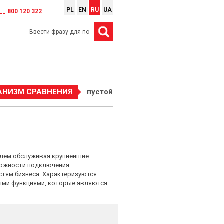
PL
EN
RU
UA
__ 800 120 322
АНИЗМ СРАВНЕНИЯ
пустой
блем обслуживая крупнейшие
можности подключения
тям бизнеса. Характеризуются
ыми функциями, которые являются