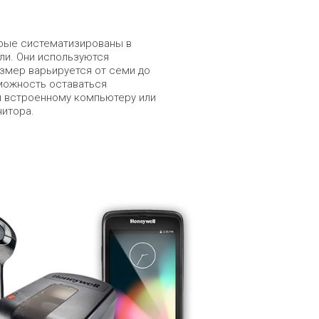
орые систематизированы в
ли. Они используются
азмер варьируется от семи до
можность оставаться
 встроенному компьютеру или
нитора.