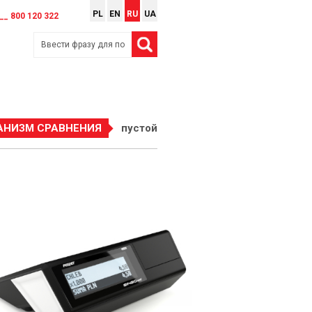
PL
EN
RU
UA
__ 800 120 322
АНИЗМ СРАВНЕНИЯ
пустой