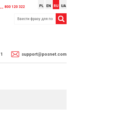
PL
EN
RU
UA
__ 800 120 322
11
support@posnet.com