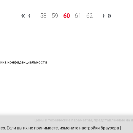
«
‹
›
»
58
59
60
61
62
ика конфиденциальности
Цены и технические параметры, представленные на и
es. Если вы их не принимаете, измените настройки браузера |