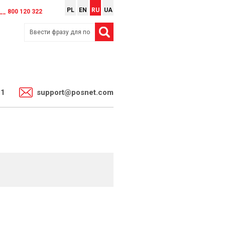
PL
EN
RU
UA
__ 800 120 322
11
support@posnet.com