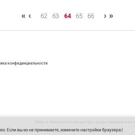
«
‹
›
»
62
63
64
65
66
ика конфиденциальности
Цены и технические параметры, представленные на и
es. Если вы их не принимаете, измените настройки браузера |