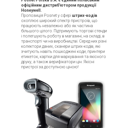
Posnet Polska S.A. є єдиним польським
офіційним дистриб'ютором продукції
Honeywell.
Пропозиція Posnet у сфері
штрих-кодів
охоплює широкий спектр пристроїв, що
працюють незалежно або як частина
більшого цілого. Підтримують торгові стенди
і полегшують роботу в магазині, на складі, в
транспорті чи на виробництві. Серед них різні
колектори даних, сканери штрих-кодів, які
зчитують навіть пошкоджені коди, принтери
етикеток, картки для маркування та якісного
друку, а також верифікатори цін. Якісні
пристрої за доступною ціною!