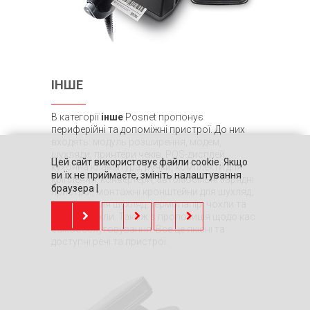
ІНШЕ
В категорії
інше
Posnet пропонує
периферійні та допоміжні пристрої. До них
входять: модуль розширення, модем,
шухляди, принтери чеків, POS-дисплей,
Цей сайт використовує файли cookie. Якщо
кухонна клавіатура, ручки, комплекти для
ви їх не приймаєте, змініть налаштування
кріплення, конвертери, автомобільні зарядні
браузера |
пристрої, монтажні кронштейни для шухляд,
вкладиші для шухляд, термопапір, чохли та
шкіряні чохли. Також є пропозиція щодо кас
самообслуговування. Все це якісні та
доступні речі та пристрої.