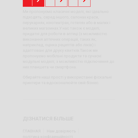
Ми пропонуємо класичні моделі, які ідеально
підходять, серед іншого, салонах краси,
перукарнях, кінотеатрах, готелях або в малих і
великих магазинах.У нас також є моделі,
придатні для роботи в аптеці (з можливістю
виконання аптечних операцій, таких як,
наприклад, оцінка рецептів або ліків) і
адаптовані для друку квитків.Також ми
пропонуємо мобільні продукти та сучасні
модульні моделі, з можливістю підключення до
них планшета чи смартфона.
Обирайте наші прості у використанні фіскальні
принтери та вдосконалюйте свій бізнес.
ДІЗНАТИСЯ БІЛЬШЕ
ГЛАВНАЯ
Нам довіряють
політика конфіденційності