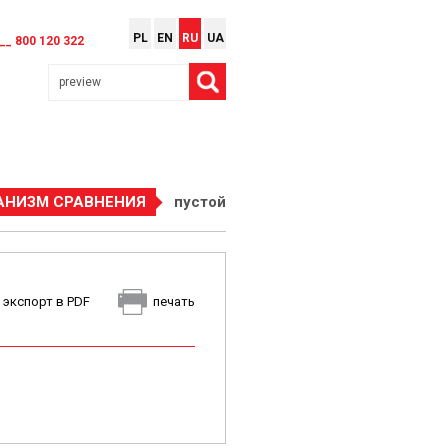
PL
EN
RU
UA
__ 800 120 322
АНИЗМ СРАВНЕНИЯ
пустой
экспорт в PDF
печать