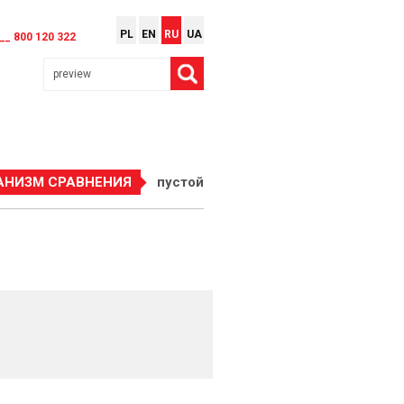
PL
EN
RU
UA
__ 800 120 322
АНИЗМ СРАВНЕНИЯ
пустой