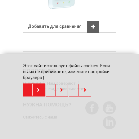
Добавить для сравнения
Этот сайт использует файлы cookies. Если
ПОДРОБНЕЕ
вы их не принимаете, измените настройки
браузера |
ГЛАВНАЯ
Нам доверяют
политика конфиденциальности
НУЖНА ПОМОЩЬ?
Свяжитесь с нами