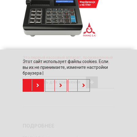
Это первый кассовый аппарат, произведенный
Этот сайт использует файлы cookies. Если
компанией Lubelskie Fabryki Wag FAWAG S.A. в
вы их не принимаете, измените настройки
версии ОНЛАЙН.
браузера |
Добавить для сравнения
ПОДРОБНЕЕ