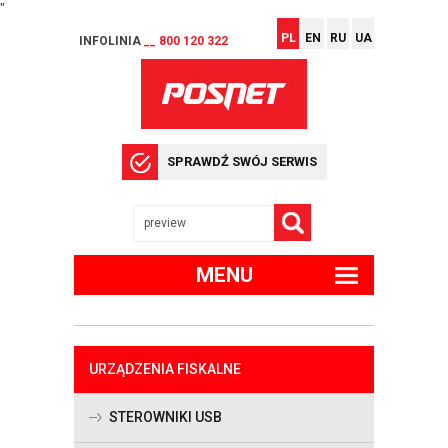
"
PL
EN
RU
UA
INFOLINIA
__ 800 120 322
SPRAWDŹ SWÓJ SERWIS
MENU
URZĄDZENIA FISKALNE
STEROWNIKI USB