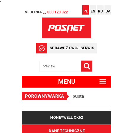
"
PL
EN
RU
UA
INFOLINIA
__ 800 120 322
SPRAWDŹ SWÓJ SERWIS
MENU
PORÓWNYWARKA
pusta
HONEYWELL CK62
DANE TECHNICZNE