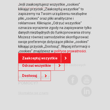
Jeśli zaakceptujesz wszystkie „cookies”
Powrót do oferty
klikając przycisk „Zaakceptuj wszystkie” to
zapiszemy na Twoim urządzeniu niezbędne
pliki „cookies” oraz pliki analityczne i
reklamowe. Kliknięcie „Odrzuć wszystkie"
oznacza wyrażenie zgody na zapisywanie tylko
danych niezbędnych do funkcjonowania strony.
DOWIEDZ SIĘ WIĘCEJ
Możesz również samodzielnie skonfigurować
swoje preferencje dotyczące plików „cookies”
Strona główna
Zaufali nam
klikając przycisk „Dostosuj”. Więcej informacji o
Warunki współpracy
Poznaj Honeywell
„cookies” znajdziesz w
polityce prywatności
.
BLIKIEM na kasach POSNET
Regulaminy
RODO
Relacje inwestorskie
Zaakceptuj wszystkie
Polityka prywatności
Informacja o przetwarzaniu danych osobowych
Odrzuć wszystkie
Dostosuj
POTRZEBUJESZ
POMOCY?
Skontaktuj się z nami