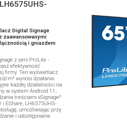
 LH6575UHS-
lacz Digital Signage
 z zaawansowanymi
 łącznością i gniazdem
gnage z serii ProLite -
asz efektywność
ej firmy. Ten wyświetlacz
cd/m² wynosi działania
jne każdej działalności na
y w system Android 11,
ania treściami iiSignage²
er i EShare, LH6575UHS-
bsługę, umożliwiając przy
dzanie i udostępnianie