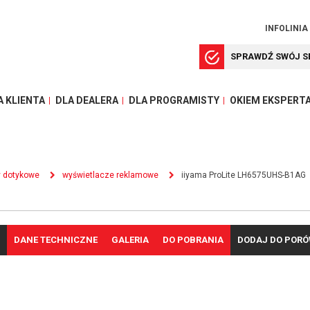
INFOLINIA
SPRAWDŹ SWÓJ S
A KLIENTA
DLA DEALERA
DLA PROGRAMISTY
OKIEM EKSPERT
y dotykowe
wyświetlacze reklamowe
iiyama ProLite LH6575UHS-B1AG
DANE TECHNICZNE
GALERIA
DO POBRANIA
DODAJ DO POR