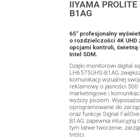
IIYAMA PROLITE
B1AG
65" profesjonalny wyświet
o rozdzielczości 4K UHD
opcjami kontroli, świetną
Intel SDM.
Dzięki monitorowi digital si
LH6575UHS-B1AG zwiększ
komunikacji wizualnej swoj
reklamowy o jasności 500 
marketingowe i komunikacy
wyższy poziom. Wyposażon
oprogramowanie do zarządz
oraz funkcje Signal FailOv
B1AG zapewnia intuicyjną o
tym łatwe tworzenie, zarzą
treści.