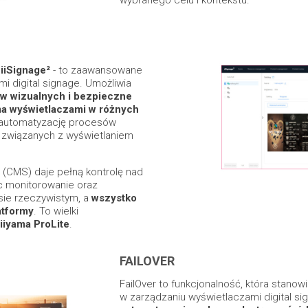
wybranego celu i kontekstu.
-
iiSignage²
- to zaawansowane
i digital signage. Umożliwia
ów wizualnych i
bezpieczne
ma wyświetlaczami w różnych
 automatyzację procesów
 związanych z wyświetlaniem
 (CMS) daje pełną kontrolę nad
ąc monitorowanie oraz
ie rzeczywistym, a
wszystko
atformy
. To wielki
iiyama ProLite
.
FAILOVER
FailOver to funkcjonalność, która stanow
w zarządzaniu wyświetlaczami digital sig