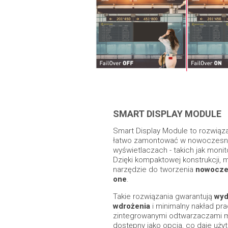
SMART DISPLAY MODULE
Smart Display Module to rozwiąza
łatwo zamontować w nowoczesnyc
wyświetlaczach - takich jak monit
Dzięki kompaktowej konstrukcji, 
narzędzie do tworzenia
nowoczes
one
.
Takie rozwiązania gwarantują
wyd
wdrożenia
i minimalny nakład pra
zintegrowanymi odtwarzaczami mu
dostępny jako opcja, co daje uży