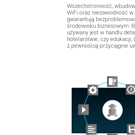
Wszechstronność, wbudow
WiFi oraz niezawodność w 
gwarantują bezproblemową
środowisku biznesowym. Be
używany jest w handlu det
hotelarstwie, czy edukac
z pewnością przyciągnie u