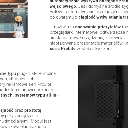
automatycznie wykrywa dostępne źród
wejściowego
. Jeśli domyślne źródło syg
FailOver automatycznie przełączy na kol
co gwarantuje
ciągłość wyświetlania tr
Umożliwia to
nadawanie priorytetów
róż
przeglądarki internetowe, odtwarzacze 
niestandardowe urządzenia, zapewniaj
nieprzerwaną prezentację materiałów - a
seria ProLite
została stworzona.
nie typu plug-in, które można
h, ultra cienkich
ory reklamowe serii ProLite.
moduł ten stanowi doskonałe
nych, systemów typu all-in-
ajność
oraz
prostotę
cy przy zarządzaniu
ltimedialnymi. Moduł jest
tkownikowi elastyczność