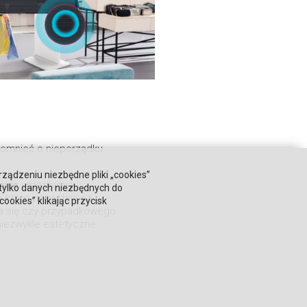
pomnieć o nieporządku
rządzeniu niezbędne pliki „cookies”
lowe
umożliwiają
 tylko danych niezbędnych do
 które pozostają na
okies” klikając przycisk
a się czy przypadkowego
niezwykle estetyczne.