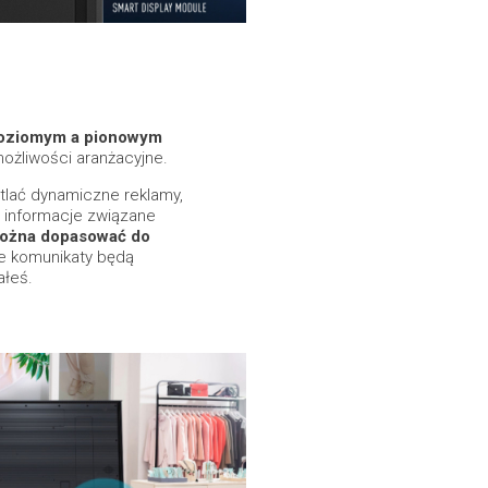
poziomym a pionowym
ożliwości aranżacyjne.
tlać dynamiczne reklamy,
y informacje związane
można dopasować do
je komunikaty będą
ałeś.