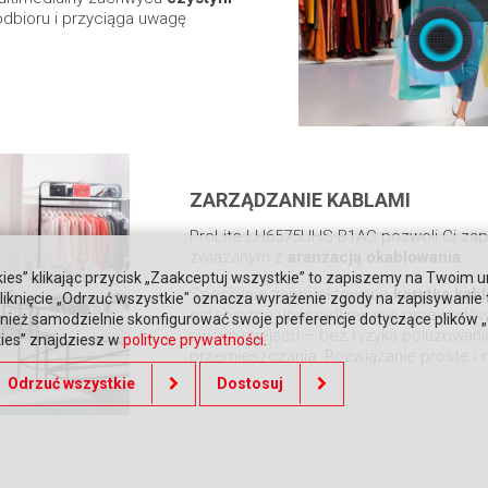
odbioru i przyciąga uwagę
ZARZĄDZANIE KABLAMI
ProLite LH6575UHS-B1AG pozwoli Ci za
związanym z
aranżacją okablowania
.
ies” klikając przycisk „Zaakceptuj wszystkie” to zapiszemy na Twoim u
Specjalnie zaprojektowane
korytka kab
. Kliknięcie „Odrzuć wszystkie" oznacza wyrażenie zgody na zapisywanie
estetyczne uporządkowanie przewodów,
ież samodzielnie skonfigurować swoje preferencje dotyczące plików „co
swoim miejscu – bez ryzyka poluzowani
kies” znajdziesz w
polityce prywatności
.
przemieszczania. Rozwiązanie proste i 
Odrzuć wszystkie
Dostosuj