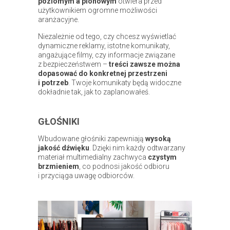
poziomym a pionowym
otwiera przed
użytkownikiem ogromne możliwości
aranżacyjne.
Niezależnie od tego, czy chcesz wyświetlać
dynamiczne reklamy, istotne komunikaty,
angażujące filmy, czy informacje związane
z bezpieczeństwem –
treści zawsze można
dopasować do konkretnej przestrzeni
i potrzeb
. Twoje komunikaty będą widoczne
dokładnie tak, jak to zaplanowałeś.
GŁOŚNIKI
Wbudowane głośniki zapewniają
wysoką
jakość dźwięku
. Dzięki nim każdy odtwarzany
materiał multimedialny zachwyca
czystym
brzmieniem
, co podnosi jakość odbioru
i przyciąga uwagę odbiorców.