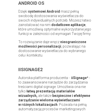
ANDROID OS
Dzięki
systemowi Android
masz pełną
swobodę dostosowania wyświetlacza do
swoich indywidualnych potrzeb. Możesz łatwo
zainstalować na nim
dodatkowe aplikacje
,
które umożliwią optymalne wykorzystanie jego
funkcji w zależności od wymagań Twojej firmy.
To rozwiązanie daje wręcz
nieograniczone
możliwości personalizacji
, pozwalając na
dostosowanie wyświetlacza do wybranego
celu i kontekstu.
IISIGNAGE2
Autorska platforma producenta -
iiSignage²
-
to zaawansowane narzędzie do zarządzania
treściami digital signage. Umożliwia ona nie
tylko
łatwą prezentację materiałów
wizualnych,
ale także
bezpieczne i efektywne
zarządzanie wieloma wyświetlaczami
w różnych lokalizacjach
. Pozwala na pełną
automatyzację procesów marketingowych