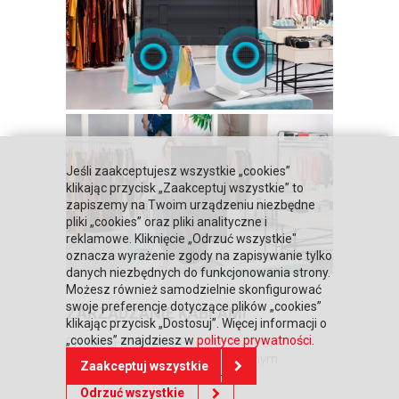
Jeśli zaakceptujesz wszystkie „cookies”
klikając przycisk „Zaakceptuj wszystkie” to
zapiszemy na Twoim urządzeniu niezbędne
pliki „cookies” oraz pliki analityczne i
reklamowe. Kliknięcie „Odrzuć wszystkie"
oznacza wyrażenie zgody na zapisywanie tylko
danych niezbędnych do funkcjonowania strony.
Możesz również samodzielnie skonfigurować
swoje preferencje dotyczące plików „cookies”
ZARZĄDZANIE KABLAMI
klikając przycisk „Dostosuj”. Więcej informacji o
„cookies” znajdziesz w
polityce prywatności
.
ProLite LH5575UHS-B1AG pozwoli Ci
zapomnieć o nieporządku związanym
Zaakceptuj wszystkie
z
aranżacją okablowania
.
Odrzuć wszystkie