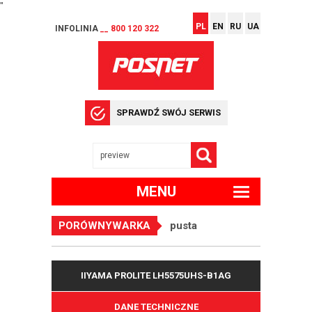
"
PL
EN
RU
UA
INFOLINIA
__ 800 120 322
SPRAWDŹ SWÓJ SERWIS
MENU
PORÓWNYWARKA
pusta
IIYAMA PROLITE LH5575UHS-B1AG
DANE TECHNICZNE