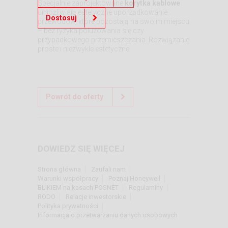
Specjalnie zaprojektowane
korytka kablowe
umożliwiają estetyczne uporządkowanie
Dostosuj
przewodów, które pozostają na swoim miejscu
– bez ryzyka poluzowania się czy
przypadkowego przemieszczania. Rozwiązanie
proste i niezwykle estetyczne.
Powrót do oferty
DOWIEDZ SIĘ WIĘCEJ
Strona główna
Zaufali nam
Warunki współpracy
Poznaj Honeywell
BLIKIEM na kasach POSNET
Regulaminy
RODO
Relacje inwestorskie
Polityka prywatności
Informacja o przetwarzaniu danych osobowych