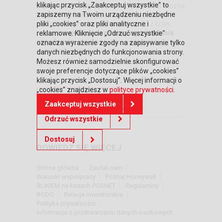
klikając przycisk „Zaakceptuj wszystkie” to
zapewniając ciągłość pracy. Dzięki temu można
zapiszemy na Twoim urządzeniu niezbędne
bezproblemowo wymieniać baterię bez
zakłóceń w przebiegu procesów. To z kolei
pliki „cookies” oraz pliki analityczne i
pozwala
wydłużyć czas ciągłego działania
reklamowe. Kliknięcie „Odrzuć wszystkie"
urządzenia
i zwiększa jego wydajność
oznacza wyrażenie zgody na zapisywanie tylko
w wymagających warunkach.
danych niezbędnych do funkcjonowania strony.
Możesz również samodzielnie skonfigurować
swoje preferencje dotyczące plików „cookies”
klikając przycisk „Dostosuj”. Więcej informacji o
„cookies” znajdziesz w
polityce prywatności
.
Powrót do oferty
Zaakceptuj wszystkie
Odrzuć wszystkie
Dostosuj
DOWIEDZ SIĘ WIĘCEJ
Strona główna
Zaufali nam
Warunki współpracy
Poznaj Honeywell
BLIKIEM na kasach POSNET
Regulaminy
RODO
Relacje inwestorskie
Polityka prywatności
Informacja o przetwarzaniu danych osobowych