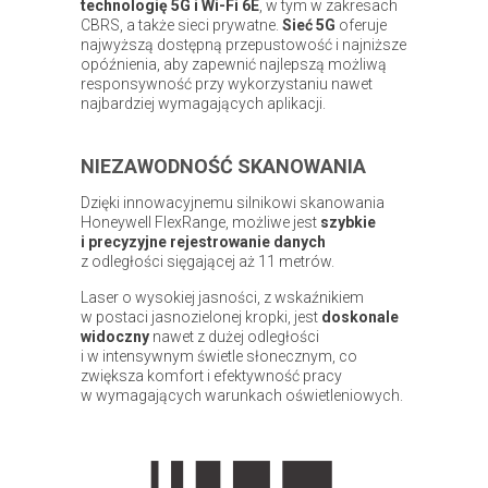
technologię 5G i Wi-Fi 6E
, w tym w zakresach
CBRS, a także sieci prywatne.
Sieć 5G
oferuje
najwyższą dostępną przepustowość i najniższe
opóźnienia, aby zapewnić najlepszą możliwą
responsywność przy wykorzystaniu nawet
najbardziej wymagających aplikacji.
NIEZAWODNOŚĆ SKANOWANIA
Dzięki innowacyjnemu silnikowi skanowania
Honeywell FlexRange, możliwe jest
szybkie
i precyzyjne rejestrowanie danych
z odległości sięgającej aż 11 metrów.
Laser o wysokiej jasności, z wskaźnikiem
w postaci jasnozielonej kropki, jest
doskonale
widoczny
nawet z dużej odległości
i w intensywnym świetle słonecznym, co
zwiększa komfort i efektywność pracy
w wymagających warunkach oświetleniowych.